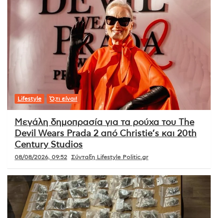
Lifestyle
Ό,τι είναι!
Μεγάλη δημοπρασία για τα ρούχα του The
Devil Wears Prada 2 από Christie’s και 20th
Century Studios
08/08/2026, 09:52
Σύνταξη Lifestyle Politic.gr