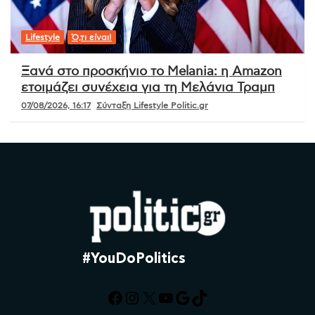
Lifestyle
Ό,τι είναι!
Ξανά στο προσκήνιο το Melania: η Amazon
ετοιμάζει συνέχεια για τη Μελάνια Τραμπ
07/08/2026, 16:17
Σύνταξη Lifestyle Politic.gr
#YouDoPolitics
Facebook
Instagram
X
YouTube
Google
TikTok