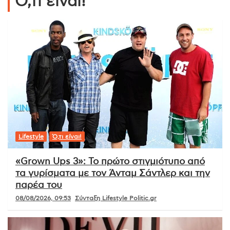
Ό,τι είναι!
Lifestyle
Ό,τι είναι!
«Grown Ups 3»: Το πρώτο στιγμιότυπο από
τα γυρίσματα με τον Άνταμ Σάντλερ και την
παρέα του
08/08/2026, 09:53
Σύνταξη Lifestyle Politic.gr