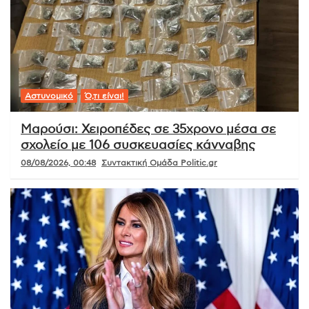
Αστυνομικό
Ό,τι είναι!
Μαρούσι: Χειροπέδες σε 35χρονο μέσα σε
σχολείο με 106 συσκευασίες κάνναβης
08/08/2026, 00:48
Συντακτική Ομάδα Politic.gr