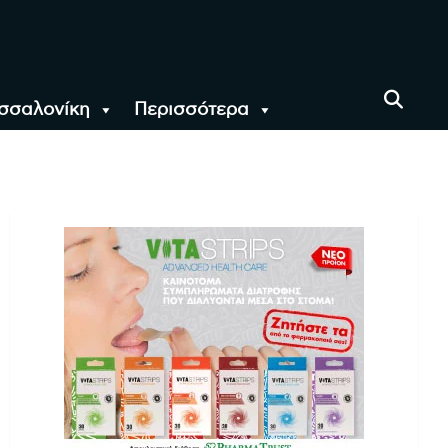
σσαλονίκη
Περισσότερα
αι όλο τον Κόσμο