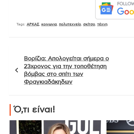
Tags:
ΑΡΚΑΣ
,
κοινωνια
,
πολυτεχνείο
,
σκίτσο
,
τέχνη
Πλοήγηση
Βορίζια: Απολογείται σήμερα ο
άρθρων
23χρονος για την τοποθέτηση
βόμβας στο σπίτι των
Φραγκιαδάκηδων
Ό,τι είναι!