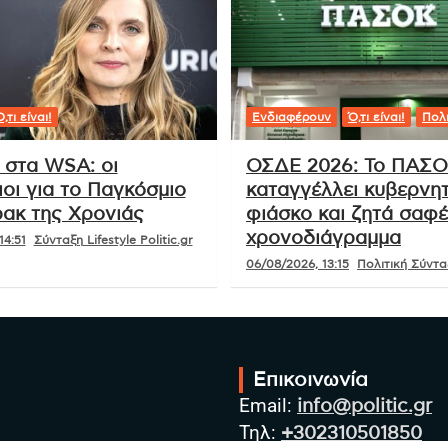
,τι είναι!
Ενδιαφέρουν
Ό,τι είναι!
Πολι
 στα WSA: οι
ΟΣΔΕ 2026: Το ΠΑΣ
οι για το Παγκόσμιο
καταγγέλλει κυβερνητ
ακ της Χρονιάς
φιάσκο και ζητά σαφ
χρονοδιάγραμμα
14:51
Σύνταξη Lifestyle Politic.gr
06/08/2026, 13:15
Πολιτική Σύνταξ
Επικοινωνία
Email:
info@politic.gr
Τηλ:
+302310501850