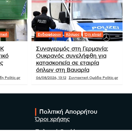
τική
Ενδιαφέρουν
Κόσμος
Ό,τι είναι!
ΟΚ
Συναγερμός στη Γερμανία:
ικό
Ουκρανός συνελήφθη για
ές
κατασκοπεία σε εταιρία
όπλων στη Βαυαρία
η Politic.gr
06/08/2026, 13:12
Συντακτική Ομάδα Politic.gr
Πολιτική Απορρήτου
Όροι χρήσης
Πολιτική Cookies