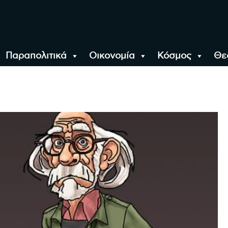
Παραπολιτικά
Οικονομία
Κόσμος
Θε
αλονίκη, την Ελλάδα κ