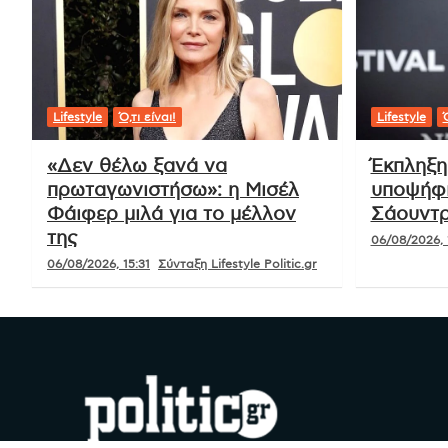
Lifestyle
Ό,τι είναι!
Lifestyle
Ό
«Δεν θέλω ξανά να
Έκπληξη
πρωταγωνιστήσω»: η Μισέλ
υποψήφι
Φάιφερ μιλά για το μέλλον
Σάουντρ
της
06/08/2026, 
06/08/2026, 15:31
Σύνταξη Lifestyle Politic.gr