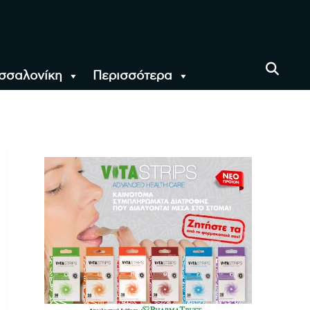
σσαλονίκη
Περισσότερα
αι όλο τον Κόσμο