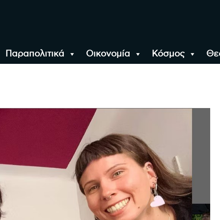
Παραπολιτικά
Οικονομία
Κόσμος
Θε
αλονίκη, την Ελλάδα κ