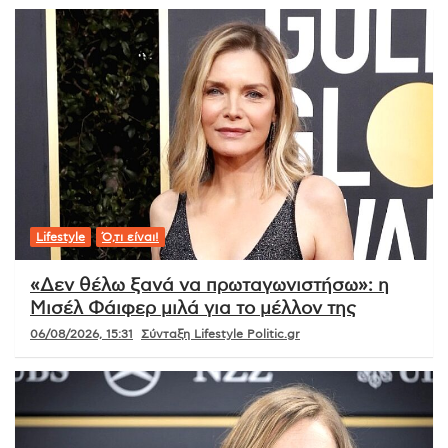
Lifestyle
Ό,τι είναι!
«Δεν θέλω ξανά να πρωταγωνιστήσω»: η
Μισέλ Φάιφερ μιλά για το μέλλον της
06/08/2026, 15:31
Σύνταξη Lifestyle Politic.gr