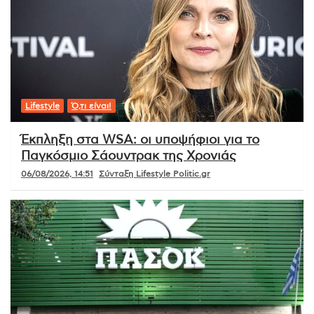
Lifestyle
Ό,τι είναι!
Έκπληξη στα WSA: οι υποψήφιοι για το
Παγκόσμιο Σάουντρακ της Χρονιάς
06/08/2026, 14:51
Σύνταξη Lifestyle Politic.gr