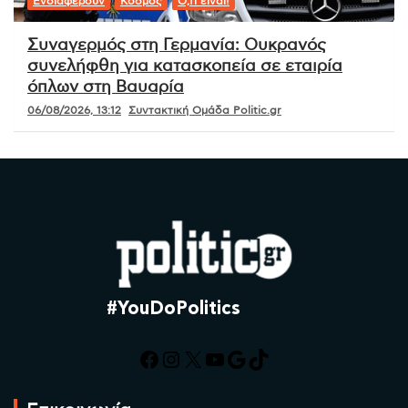
Ενδιαφέρουν
Κόσμος
Ό,τι είναι!
Συναγερμός στη Γερμανία: Ουκρανός
συνελήφθη για κατασκοπεία σε εταιρία
όπλων στη Βαυαρία
06/08/2026, 13:12
Συντακτική Ομάδα Politic.gr
#YouDoPolitics
Facebook
Instagram
X
YouTube
Google
TikTok