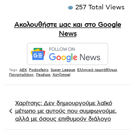
257 Total Views
Ακολουθήστε μας και στο Google
News
Tags:
AEK
,
Podosfairo
,
Super League
,
Ελληνικό πρωτάθλημα
,
Παναιτωλίκος
,
Περέιρα
,
Χατζισαφί
Πλοήγηση
Χαρίτσης: Δεν δημιουργούμε λαϊκό
άρθρων
μέτωπο με αυτούς που συμφωνούμε,
αλλά με όσους επιθυμούν διάλογο