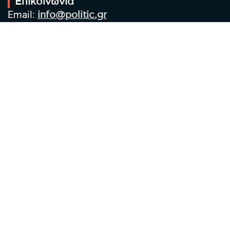
Επικοινωνία
Email:
info@politic.gr
Τηλ:
+302310501850
Κιν:
+306986533609
Πολιτική Απορρήτου
Όροι χρήσης
Πολιτική Cookies
Πολιτική προστασίας προσωπικών
δεδομένων
Συντακτική Ομάδα
Στοιχεία Επιχείρησης