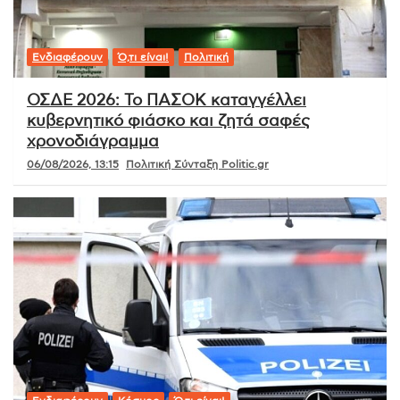
Ενδιαφέρουν
Ό,τι είναι!
Πολιτική
ΟΣΔΕ 2026: Το ΠΑΣΟΚ καταγγέλλει
κυβερνητικό φιάσκο και ζητά σαφές
χρονοδιάγραμμα
06/08/2026, 13:15
Πολιτική Σύνταξη Politic.gr