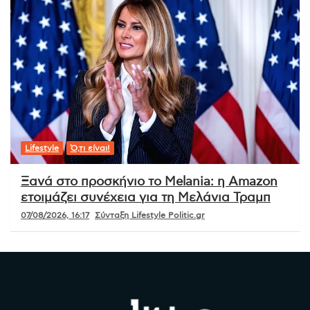
Lifestyle
Ό,τι είναι!
Ξανά στο προσκήνιο το Melania: η Amazon
ετοιμάζει συνέχεια για τη Μελάνια Τραμπ
07/08/2026, 16:17
Σύνταξη Lifestyle Politic.gr