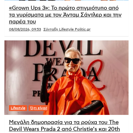
«Grown Ups 3»: Το πρώτο στιγμιότυπο από
τα γυρίσματα με τον Άνταμ Σάντλερ και την
παρέα του
08/08/2026, 09:53
Σύνταξη Lifestyle Politic.gr
Lifestyle
Ό,τι είναι!
Μεγάλη δημοπρασία για τα ρούχα του The
Devil Wears Prada 2 από Christie’s και 20th