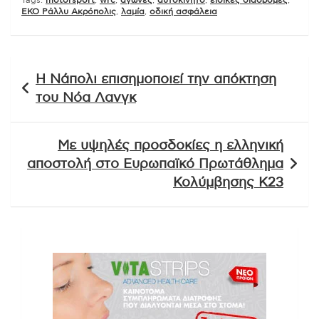
Tags:
motorsport
,
wrc
,
αγώνες
,
αυτοκίνητο
,
ειδικές διαδρομές
,
ΕΚΟ Ράλλυ Ακρόπολις
,
λαμία
,
οδική ασφάλεια
Πλοήγηση
Η Νάπολι επισημοποιεί την απόκτηση
άρθρων
του Νόα Λανγκ
Με υψηλές προσδοκίες η ελληνική
αποστολή στο Ευρωπαϊκό Πρωτάθλημα
Κολύμβησης Κ23