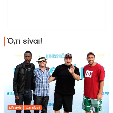
Ό,τι είναι!
Lifestyle
Ό,τι είναι!