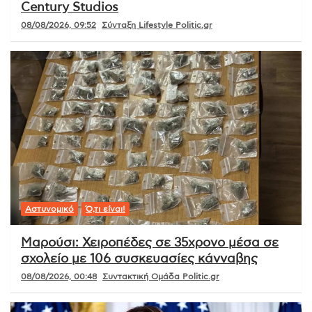
Century Studios
08/08/2026, 09:52
Σύνταξη Lifestyle Politic.gr
Αστυνομικό
Ό,τι είναι!
Μαρούσι: Χειροπέδες σε 35χρονο μέσα σε
σχολείο με 106 συσκευασίες κάνναβης
08/08/2026, 00:48
Συντακτική Ομάδα Politic.gr