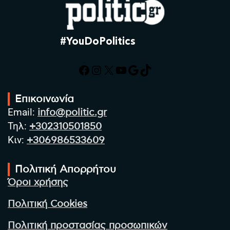
#YouDoPolitics
Facebook
Instagram
X
YouTube
Google
TikTok
Επικοινωνία
Email:
info@politic.gr
Τηλ:
+302310501850
Κιν:
+306986533609
Πολιτική Απορρήτου
Όροι χρήσης
Πολιτική Cookies
Πολιτική προστασίας προσωπικών