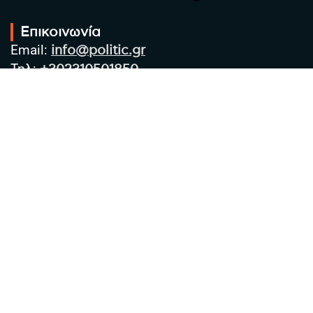
Επικοινωνία
Email:
info@politic.gr
Τηλ:
+302310501850
Κιν:
+306986533609
Πολιτική Απορρήτου
Όροι χρήσης
Πολιτική Cookies
Πολιτική προστασίας προσωπικών
δεδομένων
Συντακτική Ομάδα
Στοιχεία Επιχείρησης