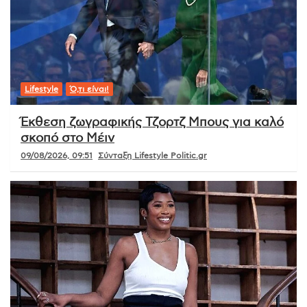
Lifestyle
Ό,τι είναι!
Έκθεση ζωγραφικής Τζορτζ Μπους για καλό
σκοπό στο Μέιν
09/08/2026, 09:51
Σύνταξη Lifestyle Politic.gr