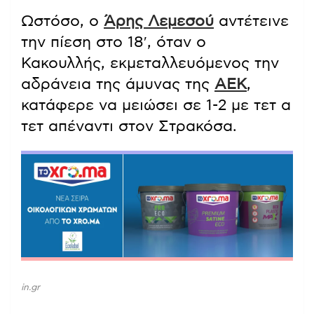
Ωστόσο, ο
Άρης Λεμεσού
αντέτεινε
την πίεση στο 18′, όταν ο
Κακουλλής, εκμεταλλευόμενος την
αδράνεια της άμυνας της
ΑΕΚ
,
κατάφερε να μειώσει σε 1-2 με τετ α
τετ απέναντι στον Στρακόσα.
in.gr