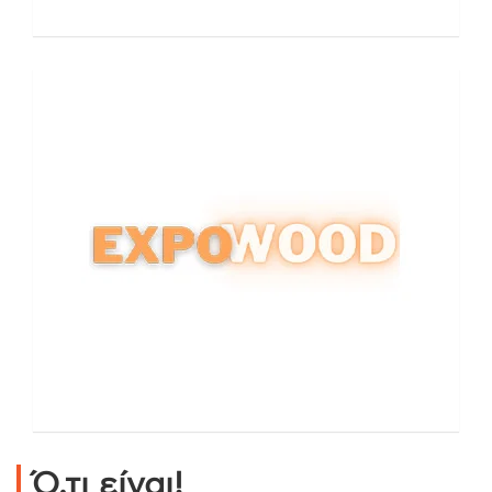
Ό,τι είναι!