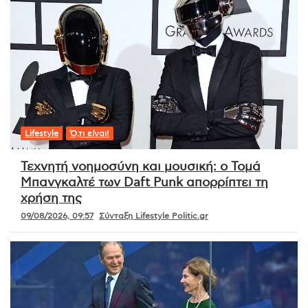
Lifestyle
Ό,τι είναι!
Τεχνητή νοημοσύνη και μουσική: ο Τομά
Μπανγκαλτέ των Daft Punk απορρίπτει τη
χρήση της
09/08/2026, 09:57
Σύνταξη Lifestyle Politic.gr