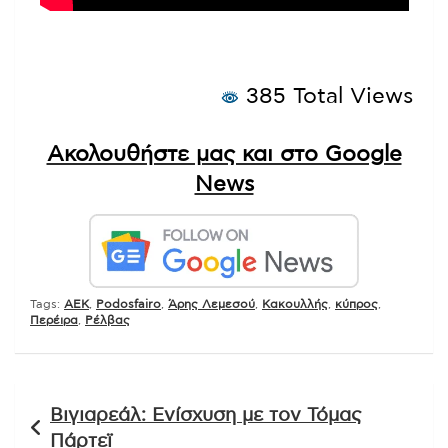
385 Total Views
Ακολουθήστε μας και στο Google
News
Tags:
AEK
,
Podosfairo
,
Άρης Λεμεσού
,
Κακουλλής
,
κύπρος
,
Περέιρα
,
Ρέλβας
Πλοήγηση
Βιγιαρεάλ: Ενίσχυση με τον Τόμας
άρθρων
Πάρτεϊ