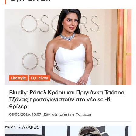
Lifestyle
Ό,τι είναι!
Bluefly: Ράσελ Κρόου και Πριγιάνκα Τσόπρα
Τζόνας πρωταγωνιστούν στο νέο sci-fi
θρίλερ
09/08/2026, 10:07
Σύνταξη Lifestyle Politic.gr