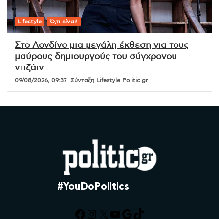
Lifestyle
Ό,τι είναι!
Στο Λονδίνο μια μεγάλη έκθεση για τους
μαύρους δημιουργούς του σύγχρονου
ντιζάιν
09/08/2026, 09:37
Σύνταξη Lifestyle Politic.gr
#YouDoPolitics
Facebook
Instagram
X
YouTube
Google
TikTok