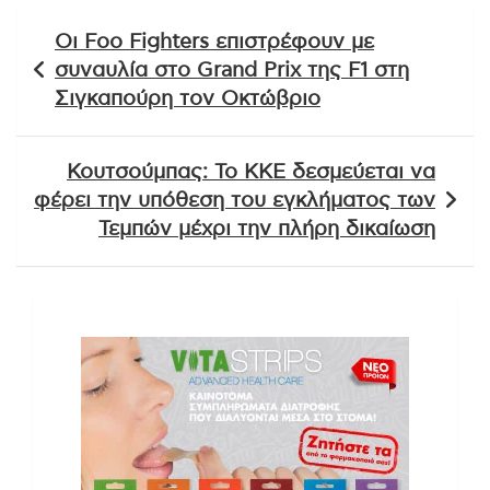
Πλοήγηση
Οι Foo Fighters επιστρέφουν με
άρθρων
συναυλία στο Grand Prix της F1 στη
Σιγκαπούρη τον Οκτώβριο
Κουτσούμπας: Το ΚΚΕ δεσμεύεται να
φέρει την υπόθεση του εγκλήματος των
Τεμπών μέχρι την πλήρη δικαίωση