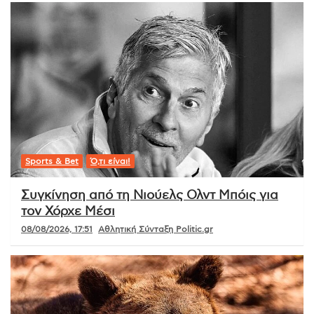
Sports & Bet
Ό,τι είναι!
Συγκίνηση από τη Νιούελς Ολντ Μπόις για
τον Χόρχε Μέσι
08/08/2026, 17:51
Αθλητική Σύνταξη Politic.gr