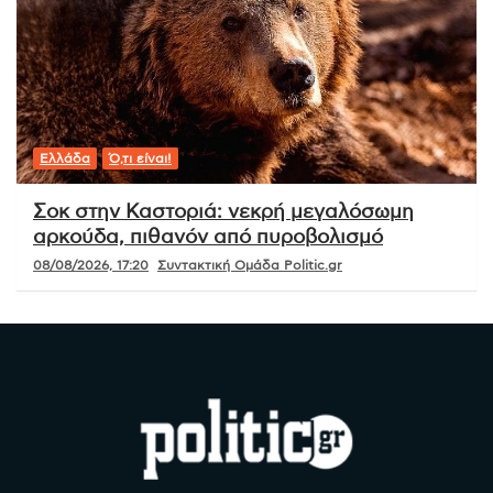
Ελλάδα
Ό,τι είναι!
Σοκ στην Καστοριά: νεκρή μεγαλόσωμη
αρκούδα, πιθανόν από πυροβολισμό
08/08/2026, 17:20
Συντακτική Ομάδα Politic.gr