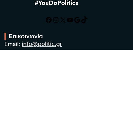
#YouDoPolitics
Facebook
Instagram
X
YouTube
Google
TikTok
Επικοινωνία
Email:
info@politic.gr
Τηλ:
+302310501850
Κιν:
+306986533609
Πολιτική Απορρήτου
Όροι χρήσης
Πολιτική Cookies
Πολιτική προστασίας προσωπικών
δεδομένων
Συντακτική Ομάδα