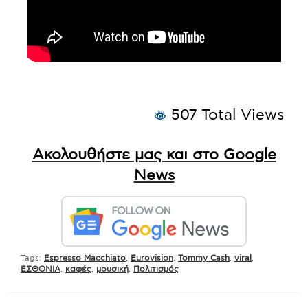
507 Total Views
Ακολουθήστε μας και στο Google
News
Tags:
Espresso Macchiato
,
Eurovision
,
Tommy Cash
,
viral
,
ΕΣΘΟΝΙΑ
,
καφές
,
μουσική
,
Πολιτισμός