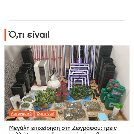
Ό,τι είναι!
Αστυνομικό
Ό,τι είναι!
Μεγάλη επιχείρηση στη Ζωγράφου: τρεις