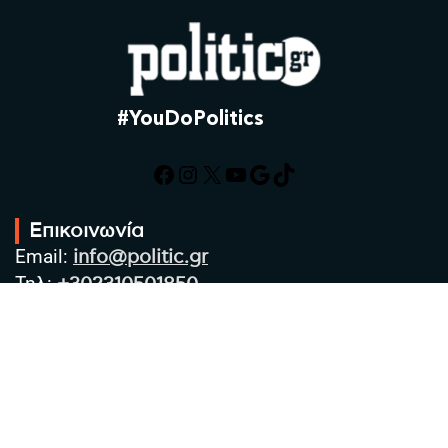
#YouDoPolitics
Facebook
Instagram
X
YouTube
Google
TikTok
Επικοινωνία
Email:
info@politic.gr
Τηλ:
+302310501850
Κιν:
+306986533609
Πολιτική Απορρήτου
Όροι χρήσης
Πολιτική Cookies