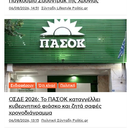
Παγκόσμιο Σάουντρακ της Χρονιάς
06/08/2026, 14:51
Σύνταξη Lifestyle Politic.gr
Ενδιαφέρουν
Ό,τι είναι!
Πολιτική
ΟΣΔΕ 2026: Το ΠΑΣΟΚ καταγγέλλει
κυβερνητικό φιάσκο και ζητά σαφές
χρονοδιάγραμμα
06/08/2026, 13:15
Πολιτική Σύνταξη Politic.gr