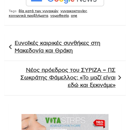
Tags:
βία κατά των γυναικών
,
γυναικοκτονίες
,
κοινωνικά προβλήματα
,
νομοθεσία
,
οηε
Πλοήγηση
Ευνοϊκές καιρικές συνθήκες στη
άρθρων
Μακεδονία και Θράκη
Νέος πρόεδρος του ΣΥΡΙΖΑ – ΠΣ
Σωκράτης Φάμελλος: «Το μαζί είναι
εδώ και ξεκινάμε»