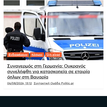
Ενδιαφέρουν
Κόσμος
Ό,τι είναι!
Συναγερμός στη Γερμανία: Ουκρανός
συνελήφθη για κατασκοπεία σε εταιρία
όπλων στη Βαυαρία
06/08/2026, 13:12
Συντακτική Ομάδα Politic.gr