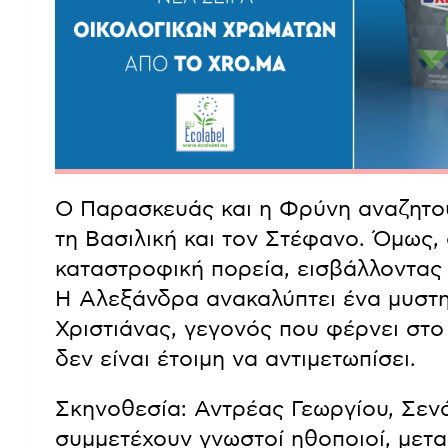
Εν τω μεταξύ, ο Πότης προσπαθεί να
αλλά τρυφερό τρόπο, προκαλώντας γ
Λυκούργο και την Άννα. Η πίεση που
καθώς η Μαρουσώ ψάχνει τρόπο να 