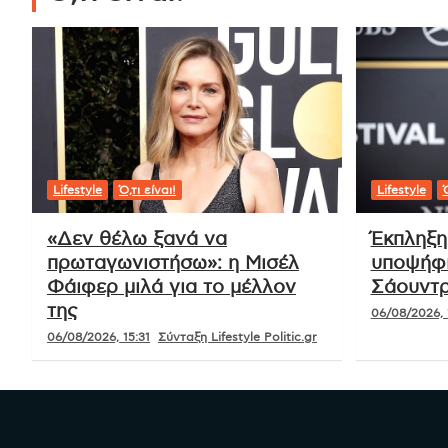
Tags:
MEGA
,
γη της ελιάς
,
δραματική σειρά
,
εξελίξεις
,
ήρωες
,
Τηλ
Πλοήγηση
Πληθωρισμός 2,4% τον Νοέμβριο
άρθρων
2025, σύμφωνα με την ανακοίνωση
της ΕΛΣΤΑΤ
Ό,τι είναι!