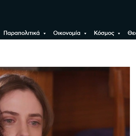
Παραπολιτικά
Οικονομία
Κόσμος
Θε
αλονίκη, την Ελλάδα κ