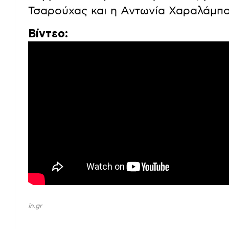
Ο Παρασκευάς και η Φρύνη αναζητού
τη Βασιλική και τον Στέφανο. Όμως,
καταστροφική πορεία, εισβάλλοντας 
Η Αλεξάνδρα ανακαλύπτει ένα μυστ
Χριστιάνας, γεγονός που φέρνει στο
δεν είναι έτοιμη να αντιμετωπίσει.
Σκηνοθεσία: Αντρέας Γεωργίου, Σενά
συμμετέχουν γνωστοί ηθοποιοί, μετ
Τσαρούχας και η Αντωνία Χαραλάμπο
Βίντεο: