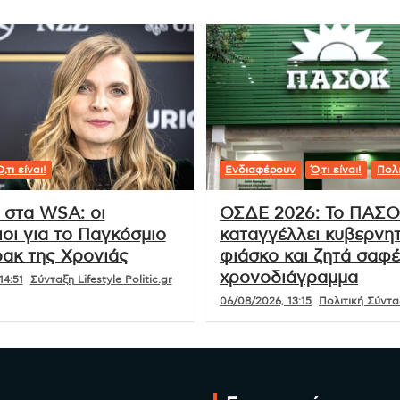
εόραση
Γεώργιος Δροσίνης: Η διαχρονική
του αξία