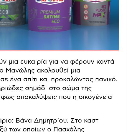
 πλησιάσει την Ασπασία με αδέξιο
έλιο στους φίλους του, τον
 ασκεί ο Αντώνης αποδίδει καρπούς,
βοηθήσει τον Μιχάλη.