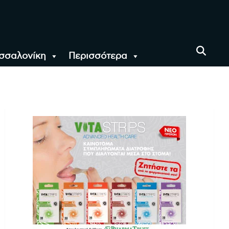
σσαλονίκη
Περισσότερα
αι όλο τον Κόσμο