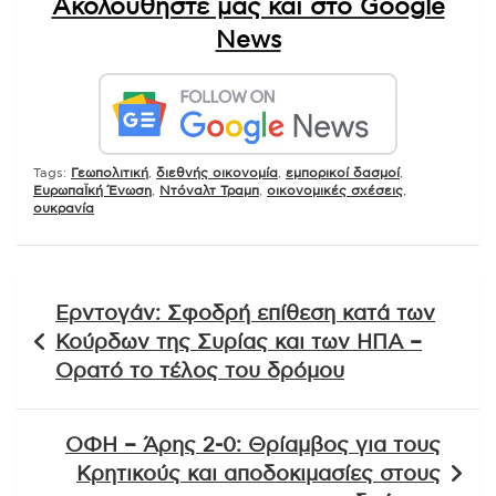
Ακολουθήστε μας και στο Google
News
Tags:
Γεωπολιτική
,
διεθνής οικονομία
,
εμπορικοί δασμοί
,
ΕυρωπαΪκή Ένωση
,
Ντόναλτ Τραμπ
,
οικονομικές σχέσεις
,
ουκρανία
Πλοήγηση
Ερντογάν: Σφοδρή επίθεση κατά των
άρθρων
Κούρδων της Συρίας και των ΗΠΑ –
Ορατό το τέλος του δρόμου
ΟΦΗ – Άρης 2-0: Θρίαμβος για τους
Κρητικούς και αποδοκιμασίες στους