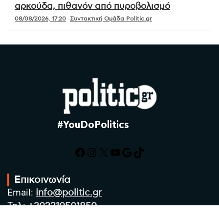
αρκούδα, πιθανόν από πυροβολισμό
08/08/2026, 17:20
Συντακτική Ομάδα Politic.gr
#YouDoPolitics
Facebook
Instagram
X
YouTube
Google
TikTok
Επικοινωνία
Email:
info@politic.gr
Τηλ:
+302310501850
Κιν: