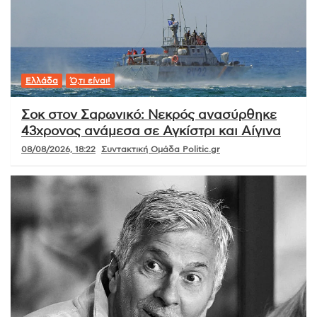
Ελλάδα
Ό,τι είναι!
Σοκ στον Σαρωνικό: Νεκρός ανασύρθηκε
43χρονος ανάμεσα σε Αγκίστρι και Αίγινα
08/08/2026, 18:22
Συντακτική Ομάδα Politic.gr