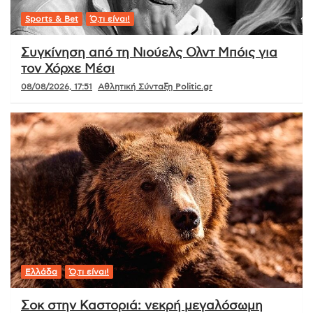
Sports & Bet
Ό,τι είναι!
Συγκίνηση από τη Νιούελς Ολντ Μπόις για
τον Χόρχε Μέσι
08/08/2026, 17:51
Αθλητική Σύνταξη Politic.gr
Ελλάδα
Ό,τι είναι!
Σοκ στην Καστοριά: νεκρή μεγαλόσωμη