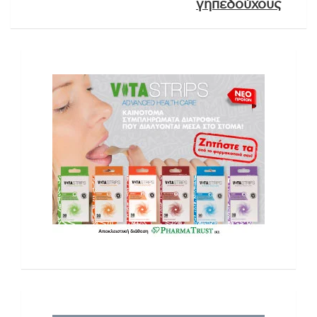
γηπεδούχους