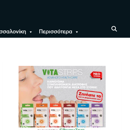
σσαλονίκη
Περισσότερα
αι όλο τον Κόσμο