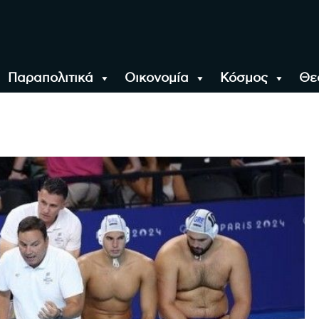
Παραπολιτικά
Οικονομία
Κόσμος
Θε
αλονίκη, την Ελλάδα κ