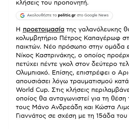
κλήσεις του προπονητή.
Ακολουθήστε το
politic.gr
στο Google News
Η
προετοιμασία
της γαλανόλευκης θα
κολυμβητήριο Πέτρος Καπαγέρωφ στο
παικτών. Νέο πρόσωπο στην ομάδα εί
Νίκος Καστρινάκης, ο οποίος προέρχε
πετύχει πέντε γκολ στον δεύτερο τε
Ολυμπιακό. Επίσης, επιστρέφει ο Αρ
απουσιάσει λόγω τραυματισμού κατά 
World Cup. Στις κλήσεις περιλαμβάν
οποίος θα ανταγωνιστεί για τη θέση
τους Μάνο Ανδρεάδη και Κώστα Λιμα
Γιαννάτος σε σχέση με τη 15άδα του