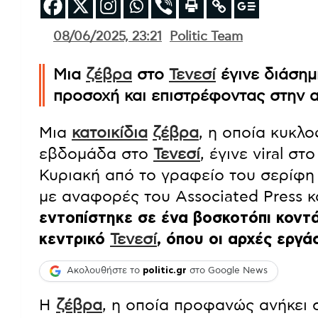
08/06/2025, 23:21
Politic Team
Μια
ζέβρα
στο
Τενεσί
έγινε διάσημ
προσοχή και επιστρέφοντας στην αγ
Μια
κατοικίδια
ζέβρα
, η οποία κυκλ
εβδομάδα στο
Τενεσί
, έγινε viral σ
Κυριακή από το γραφείο του σερίφη
με αναφορές του Associated Press 
εντοπίστηκε σε ένα βοσκοτόπι κοντ
κεντρικό
Τενεσί
, όπου οι αρχές εργ
Ακολουθήστε το
politic.gr
στο Google News
Η
ζέβρα
, η οποία προφανώς ανήκει 