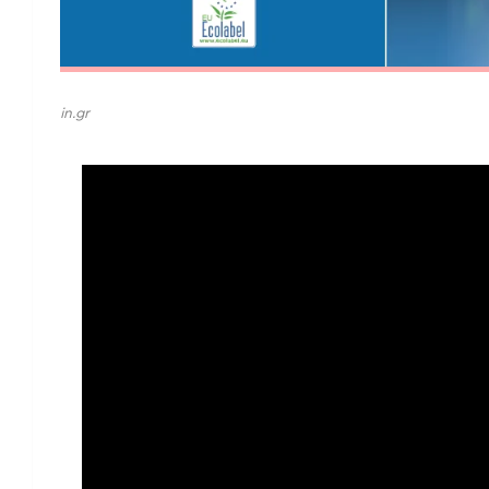
in.gr