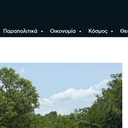
Παραπολιτικά
Οικονομία
Κόσμος
Θε
αλονίκη, την Ελλάδα κ