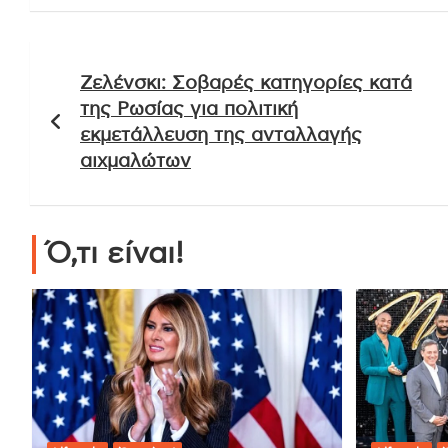
Πλοήγηση
Ζελένσκι: Σοβαρές κατηγορίες κατά
άρθρων
της Ρωσίας για πολιτική
εκμετάλλευση της ανταλλαγής
αιχμαλώτων
Ό,τι είναι!