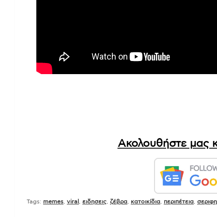
Ακολουθήστε μας κ
Tags:
memes
,
viral
,
ειδησεις
,
ζέβρα
,
κατοικίδια
,
περιπέτεια
,
σεριφ