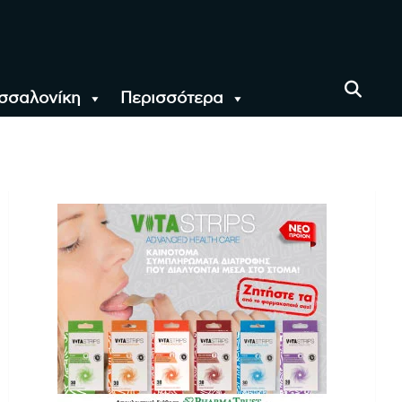
σσαλονίκη
Περισσότερα
αι όλο τον Κόσμο