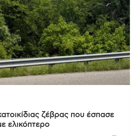
 κατοικίδιας ζέβρας που έσπασε
με ελικόπτερο