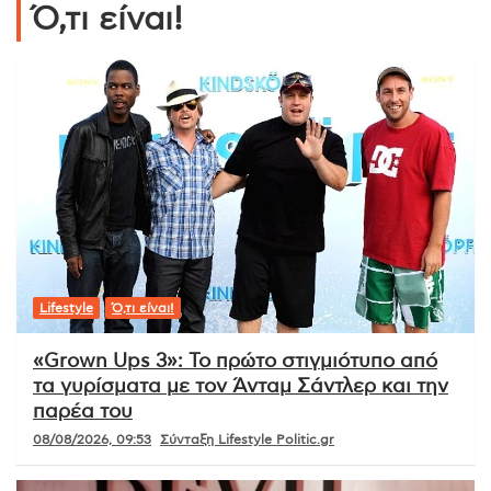
Ό,τι είναι!
Lifestyle
Ό,τι είναι!
«Grown Ups 3»: Το πρώτο στιγμιότυπο από
τα γυρίσματα με τον Άνταμ Σάντλερ και την
παρέα του
08/08/2026, 09:53
Σύνταξη Lifestyle Politic.gr