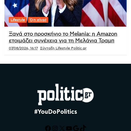
Lifestyle
Ό,τι είναι!
Ξανά στο προσκήνιο το Melania: η Amazon
ετοιμάζει συνέχεια για τη Μελάνια Τραμπ
07/08/2026, 16:17
Σύνταξη Lifestyle Politic.gr
#YouDoPolitics
Facebook
Instagram
X
YouTube
Google
TikTok