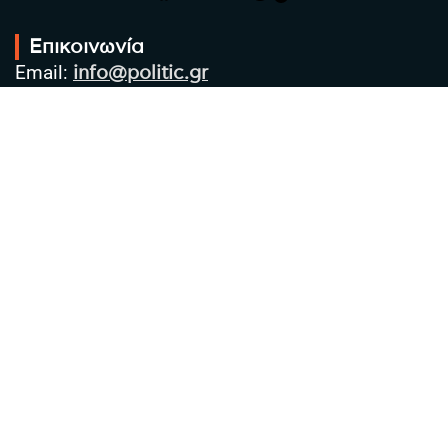
Επικοινωνία
Email:
info@politic.gr
Τηλ:
+302310501850
Κιν:
+306986533609
Πολιτική Απορρήτου
Όροι χρήσης
Πολιτική Cookies
Πολιτική προστασίας προσωπικών
δεδομένων
Συντακτική Ομάδα
Στοιχεία Επιχείρησης