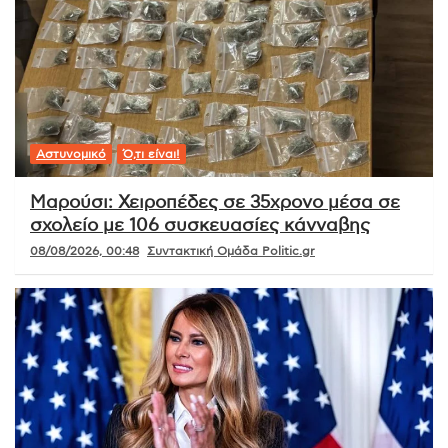
Αστυνομικό
Ό,τι είναι!
Μαρούσι: Χειροπέδες σε 35χρονο μέσα σε
σχολείο με 106 συσκευασίες κάνναβης
08/08/2026, 00:48
Συντακτική Ομάδα Politic.gr