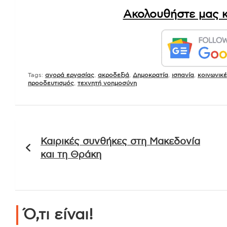
Ακολουθήστε μας κ
Tags:
αγορά εργασίας
,
ακροδεξιά
,
Δημοκρατία
,
ισπανία
,
κοινωνικέ
προοδευτισμός
,
τεχνητή νοημοσύνη
Πλοήγηση
Καιρικές συνθήκες στη Μακεδονία
άρθρων
και τη Θράκη
Ό,τι είναι!