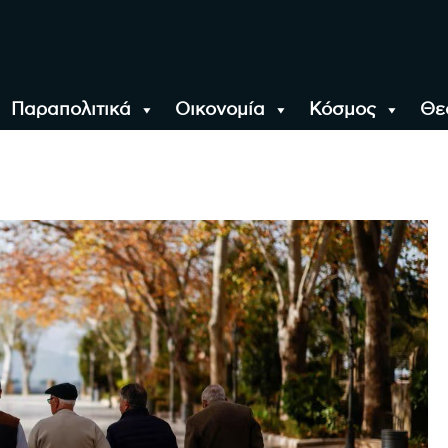
Παραπολιτικά
Οικονομία
Κόσμος
Θε
αλονίκη, την Ελλάδα κ