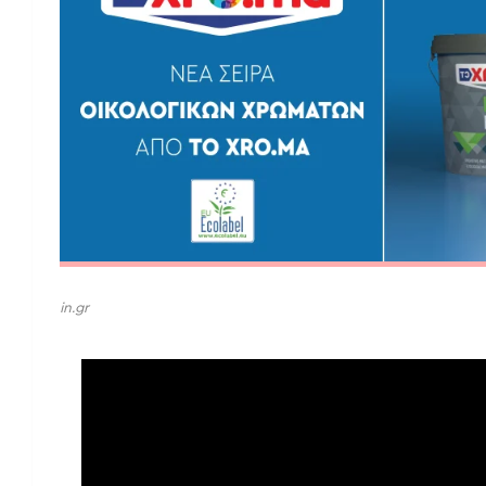
in.gr