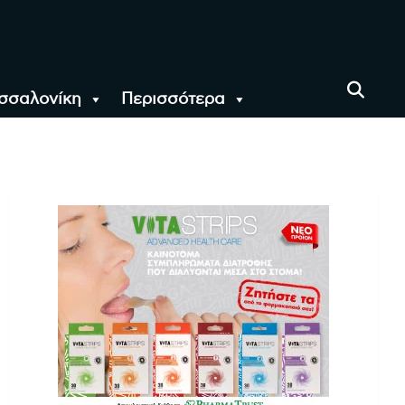
σσαλονίκη
Περισσότερα
αι όλο τον Κόσμο