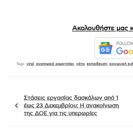
Ακολουθήστε μας κ
Tags:
viral
,
αναπηρικό καροτσάκι
,
γάτα
,
εκπαιδευση
,
κοινωνική ευ
Πλοήγηση
Στάσεις εργασίας δασκάλων από 1
άρθρων
έως 23 Δεκεμβρίου: Η ανακοίνωση
της ΔΟΕ για τις υπερωρίες