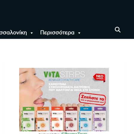
σσαλονίκη
Περισσότερα
αι όλο τον Κόσμο