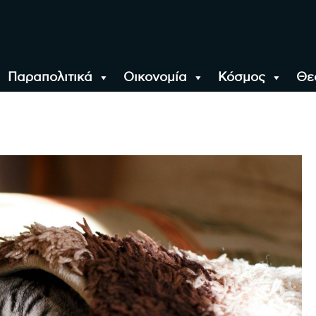
Παραπολιτικά
Οικονομία
Κόσμος
Θε
αλονίκη, την Ελλάδα κ