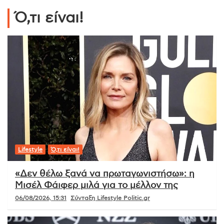
Ό,τι είναι!
Lifestyle
Ό,τι είναι!
«Δεν θέλω ξανά να πρωταγωνιστήσω»: η
Μισέλ Φάιφερ μιλά για το μέλλον της
06/08/2026, 15:31
Σύνταξη Lifestyle Politic.gr