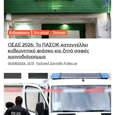
Ενδιαφέρουν
Ό,τι είναι!
Πολιτική
ΟΣΔΕ 2026: Το ΠΑΣΟΚ καταγγέλλει
κυβερνητικό φιάσκο και ζητά σαφές
χρονοδιάγραμμα
06/08/2026, 13:15
Πολιτική Σύνταξη Politic.gr