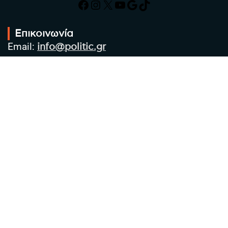
Facebook
Instagram
X
YouTube
Google
TikTok
Επικοινωνία
Email:
info@politic.gr
Τηλ:
+302310501850
Κιν:
+306986533609
Πολιτική Απορρήτου
Όροι χρήσης
Πολιτική Cookies
Πολιτική προστασίας προσωπικών
δεδομένων
Συντακτική Ομάδα
Στοιχεία Επιχείρησης