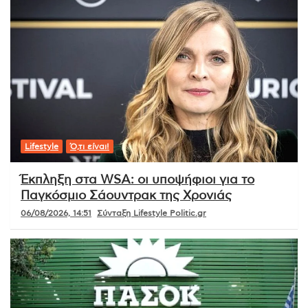
Lifestyle
Ό,τι είναι!
Έκπληξη στα WSA: οι υποψήφιοι για το
Παγκόσμιο Σάουντρακ της Χρονιάς
06/08/2026, 14:51
Σύνταξη Lifestyle Politic.gr