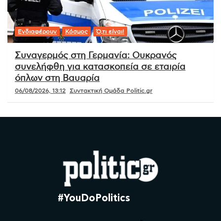
Ενδιαφέρουν
Κόσμος
Ό,τι είναι!
Συναγερμός στη Γερμανία: Ουκρανός
συνελήφθη για κατασκοπεία σε εταιρία
όπλων στη Βαυαρία
06/08/2026, 13:12
Συντακτική Ομάδα Politic.gr
#YouDoPolitics