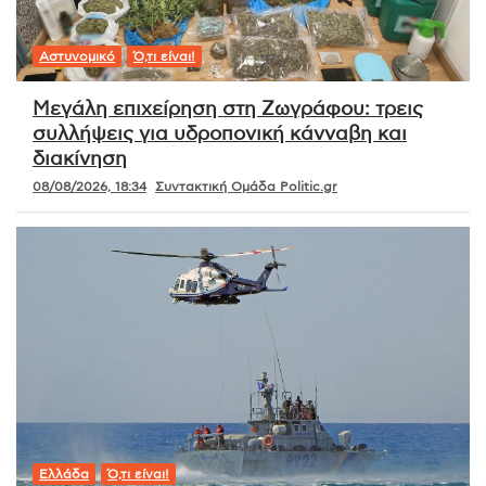
Αστυνομικό
Ό,τι είναι!
Μεγάλη επιχείρηση στη Ζωγράφου: τρεις
συλλήψεις για υδροπονική κάνναβη και
διακίνηση
08/08/2026, 18:34
Συντακτική Ομάδα Politic.gr
Ελλάδα
Ό,τι είναι!