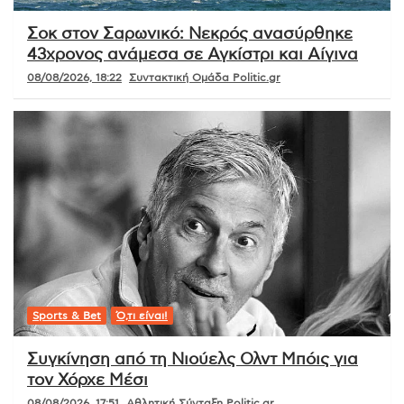
Σοκ στον Σαρωνικό: Νεκρός ανασύρθηκε
43χρονος ανάμεσα σε Αγκίστρι και Αίγινα
08/08/2026, 18:22
Συντακτική Ομάδα Politic.gr
Sports & Bet
Ό,τι είναι!
Συγκίνηση από τη Νιούελς Ολντ Μπόις για
τον Χόρχε Μέσι
08/08/2026, 17:51
Αθλητική Σύνταξη Politic.gr