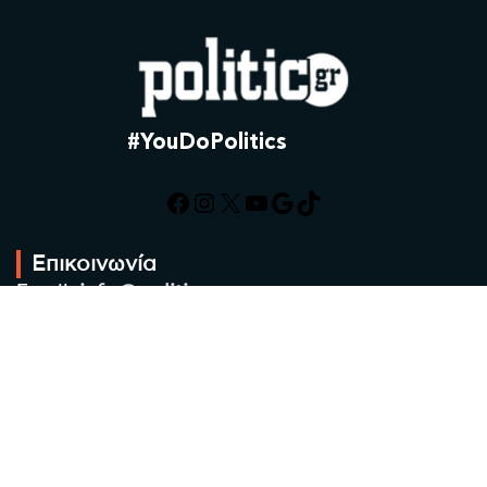
#YouDoPolitics
Facebook
Instagram
X
YouTube
Google
TikTok
Επικοινωνία
Email:
info@politic.gr
Τηλ:
+302310501850
Κιν:
+306986533609
Πολιτική Απορρήτου
Όροι χρήσης
Πολιτική Cookies