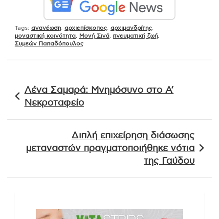
Tags:
ανανέωση
,
αρχιεπίσκοπος
,
αρχιμανδρίτης
,
μοναστική κοινότητα
,
Μονή Σινά
,
πνευματική ζωή
,
Συμεών Παπαδόπουλος
Πλοήγηση
Λένα Σαμαρά: Μνημόσυνο στο Α’
άρθρων
Νεκροταφείο
Διπλή επιχείρηση διάσωσης
μεταναστών πραγματοποιήθηκε νότια
της Γαύδου