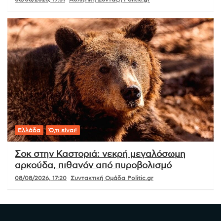
Ελλάδα
Ό,τι είναι!
Σοκ στην Καστοριά: νεκρή μεγαλόσωμη
αρκούδα, πιθανόν από πυροβολισμό
08/08/2026, 17:20
Συντακτική Ομάδα Politic.gr