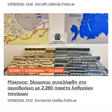
07/08/2026, 14:42
Σύνταξη Lifestyle Politic.gr
Ελλάδα
Ενδιαφέρουν
Ό,τι είναι!
Μύκονος: 56χρονος συνελήφθη στο
αεροδρόμιο με 2.280 πακέτα λαθραίων
τσιγάρων
07/08/2026, 13:10
Συντακτική Ομάδα Politic.gr