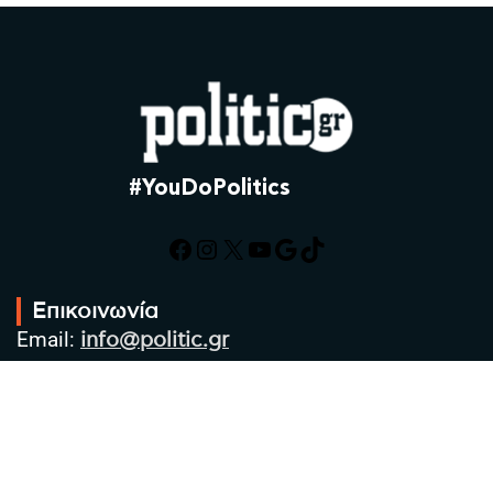
#YouDoPolitics
Facebook
Instagram
X
YouTube
Google
TikTok
Επικοινωνία
Email:
info@politic.gr
Τηλ:
+302310501850
Κιν:
+306986533609
Πολιτική Απορρήτου
Όροι χρήσης