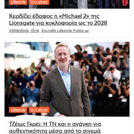
Lifestyle
Ό,τι είναι!
Κερδίζει έδαφος η «Michael 2» της
Lionsgate για κυκλοφορία ως το 2028
07/08/2026, 15:16
Σύνταξη Lifestyle Politic.gr
Lifestyle
Ό,τι είναι!
Τζέιμς Γκρέι: Η ΤΝ και η ανάγκη για
αυθεντικότητα μέσα από το σινεμά