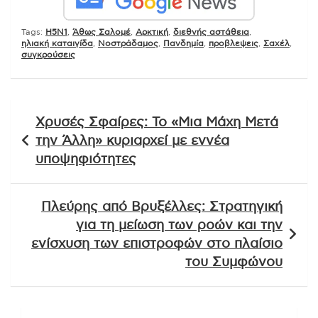
Tags:
H5N1
,
Άθως Σαλομέ
,
Αρκτική
,
διεθνής αστάθεια
,
ηλιακή καταιγίδα
,
Νοστράδαμος
,
Πανδημία
,
προβλεψεις
,
Σαχέλ
,
συγκρούσεις
Πλοήγηση
Χρυσές Σφαίρες: Το «Μια Μάχη Μετά
άρθρων
την Άλλη» κυριαρχεί με εννέα
υποψηφιότητες
Πλεύρης από Βρυξέλλες: Στρατηγική
για τη μείωση των ροών και την
ενίσχυση των επιστροφών στο πλαίσιο
του Συμφώνου