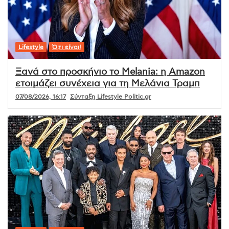
Lifestyle
Ό,τι είναι!
Ξανά στο προσκήνιο το Melania: η Amazon
ετοιμάζει συνέχεια για τη Μελάνια Τραμπ
07/08/2026, 16:17
Σύνταξη Lifestyle Politic.gr