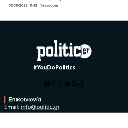
07/08/2026, 11:42
Newsroom
#YouDoPolitics
Facebook
Instagram
X
YouTube
Google
TikTok
Επικοινωνία
Email:
info@politic.gr
Τηλ:
+302310501850
Κιν:
+306986533609