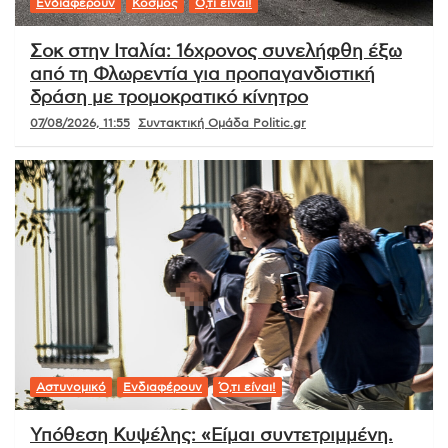
Ενδιαφέρουν
Κόσμος
Ό,τι είναι!
Σοκ στην Ιταλία: 16χρονος συνελήφθη έξω
από τη Φλωρεντία για προπαγανδιστική
δράση με τρομοκρατικό κίνητρο
07/08/2026, 11:55
Συντακτική Ομάδα Politic.gr
Αστυνομικό
Ενδιαφέρουν
Ό,τι είναι!
Υπόθεση Κυψέλης: «Είμαι συντετριμμένη.