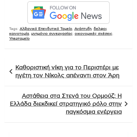
Tags:
Αλβανικό Επενδυτικό Ταμείο
,
Ανάπτυξη
,
δελφοι
,
καινοτομία
,
μνημόνιο συνεργασίας
,
οικονομικές σχέσεις
,
Υπερταμείο
Πλοήγηση
Καθοριστική νίκη για το Περιστέρι με
άρθρων
ηγέτη τον Νίκολς απέναντι στον Άρη
Αστάθεια στα Στενά του Ορμούζ: Η
Ελλάδα διεκδικεί στρατηγικό ρόλο στην
παγκόσμια ενέργεια