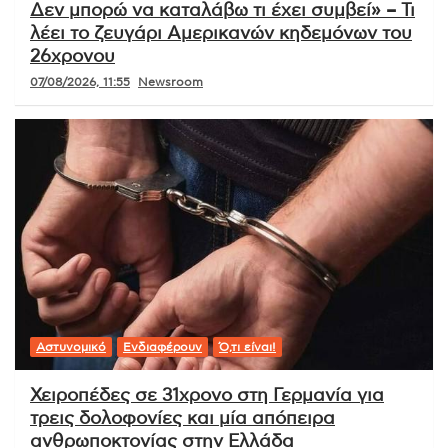
Δεν μπορώ να καταλάβω τι έχει συμβεί» – Τι
λέει το ζευγάρι Αμερικανών κηδεμόνων του
26χρονου
07/08/2026, 11:55
Newsroom
Αστυνομικό
Ενδιαφέρουν
Ό,τι είναι!
Χειροπέδες σε 31χρονο στη Γερμανία για
τρεις δολοφονίες και μία απόπειρα
ανθρωποκτονίας στην Ελλάδα