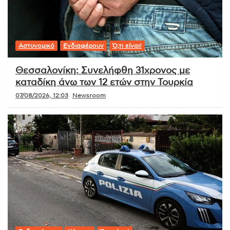
Αστυνομικό
Ενδιαφέρουν
Ό,τι είναι!
Θεσσαλονίκη: Συνελήφθη 31χρονος με
καταδίκη άνω των 12 ετών στην Τουρκία
07/08/2026, 12:03
Newsroom