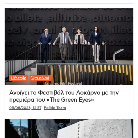
Lifestyle
Ό,τι είναι!
Ανοίγει το Φεστιβάλ του Λοκάρνο με την
πρεμιέρα του «The Green Eyes»
05/08/2026, 12:57
Politic Team