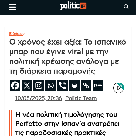
Skip
politic.gr
Ειδήσεις απο τη
to
Θεσσαλονίκη, την Ελλάδα και
content
όλο τον Κόσμο
Ειδήσεις
Ο χρόνος έχει αξία: Το ισπανικό
μπαρ που έγινε viral με την
πολιτική χρέωσης ανάλογα με
τη διάρκεια παραμονής
10/05/2025, 20:36
Politic Team
Η νέα πολιτική τιμολόγησης του
Perfetto στην Ισπανία ανατρέπει
τις παραδοσιακές πρακτικές