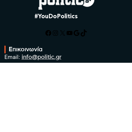
#YouDoPolitics
Facebook
Instagram
X
YouTube
Google
TikTok
Επικοινωνία
Email:
info@politic.gr
Τηλ:
+302310501850
Κιν:
+306986533609
Πολιτική Απορρήτου
Όροι χρήσης
Πολιτική Cookies
Πολιτική προστασίας προσωπικών
δεδομένων