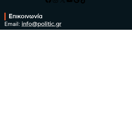
Επικοινωνία
Email:
info@politic.gr
Τηλ:
+302310501850
Κιν:
+306986533609
Πολιτική Απορρήτου
Όροι χρήσης
Πολιτική Cookies
Πολιτική προστασίας προσωπικών
δεδομένων
Συντακτική Ομάδα
Στοιχεία Επιχείρησης