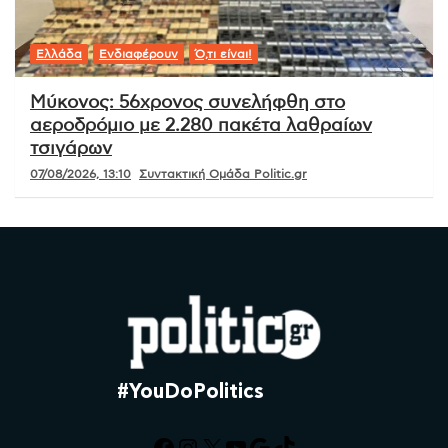
Ελλάδα
Ενδιαφέρουν
Ό,τι είναι!
Μύκονος: 56χρονος συνελήφθη στο
αεροδρόμιο με 2.280 πακέτα λαθραίων
τσιγάρων
07/08/2026, 13:10
Συντακτική Ομάδα Politic.gr
#YouDoPolitics
Facebook
Instagram
X
YouTube
Google
TikTok