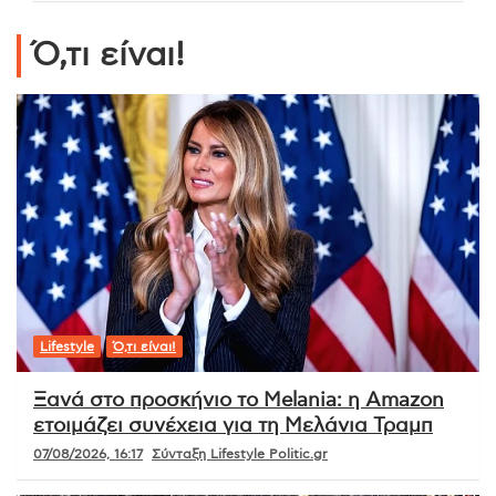
Ό,τι είναι!
Lifestyle
Ό,τι είναι!
Ξανά στο προσκήνιο το Melania: η Amazon
ετοιμάζει συνέχεια για τη Μελάνια Τραμπ
07/08/2026, 16:17
Σύνταξη Lifestyle Politic.gr