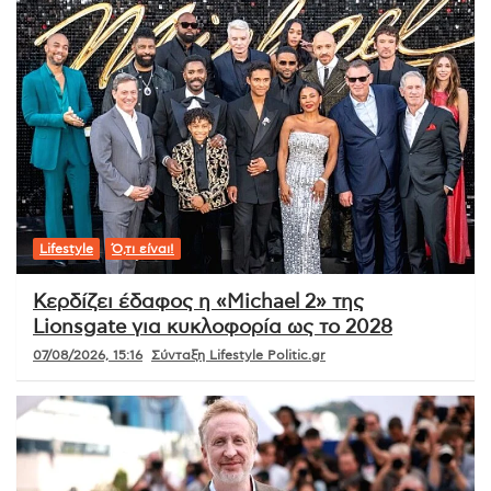
Lifestyle
Ό,τι είναι!
Κερδίζει έδαφος η «Michael 2» της
Lionsgate για κυκλοφορία ως το 2028
07/08/2026, 15:16
Σύνταξη Lifestyle Politic.gr