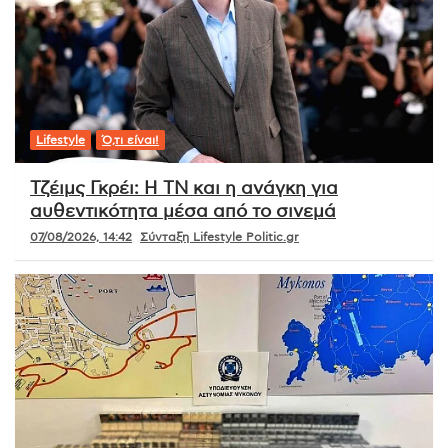
Lifestyle
Ό,τι είναι!
Τζέιμς Γκρέι: Η ΤΝ και η ανάγκη για
αυθεντικότητα μέσα από το σινεμά
07/08/2026, 14:42
Σύνταξη Lifestyle Politic.gr