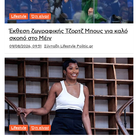
Lifestyle
Ό,τι είναι!
Έκθεση ζωγραφικής Τζορτζ Μπους για καλό
σκοπό στο Μέιν
09/08/2026, 09:51
Σύνταξη Lifestyle Politic.gr
Lifestyle
Ό,τι είναι!