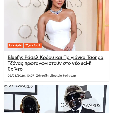
Lifestyle
Ό,τι είναι!
Bluefly: Ράσελ Κρόου και Πριγιάνκα Τσόπρα
Τζόνας πρωταγωνιστούν στο νέο sci-fi
θρίλερ
09/08/2026, 10:07
Σύνταξη Lifestyle Politic.gr