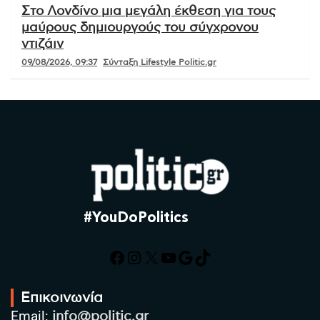
Στο Λονδίνο μια μεγάλη έκθεση για τους
μαύρους δημιουργούς του σύγχρονου
ντιζάιν
09/08/2026, 09:37
Σύνταξη Lifestyle Politic.gr
#YouDoPolitics
Facebook
Instagram
X
YouTube
Google
TikTok
Επικοινωνία
Email:
info@politic.gr