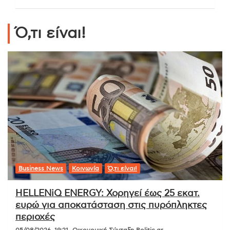
Ό,τι είναι!
Business News
Κοινωνία
Ό,τι είναι!
HELLENiQ ENERGY: Χορηγεί έως 25 εκατ.
ευρώ για αποκατάσταση στις πυρόπληκτες
περιοχές
05/08/2026, 19:21
Οικονομική Σύνταξη Politic.gr