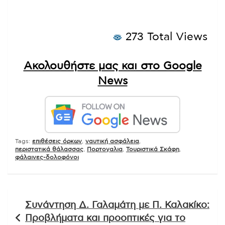
273 Total Views
Ακολουθήστε μας και στο Google
News
Tags:
επιθέσεις όρκων
,
ναυτική ασφάλεια
,
περιστατικά θάλασσας
,
Πορτογαλια
,
Τουριστικά Σκάφη
,
φάλαινες-δολοφόνοι
Πλοήγηση
Συνάντηση Δ. Γαλαμάτη με Π. Καλακίκο:
άρθρων
Προβλήματα και προοπτικές για το