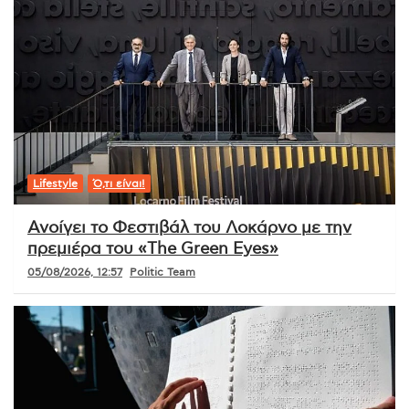
Lifestyle
Ό,τι είναι!
Ανοίγει το Φεστιβάλ του Λοκάρνο με την
πρεμιέρα του «The Green Eyes»
05/08/2026, 12:57
Politic Team