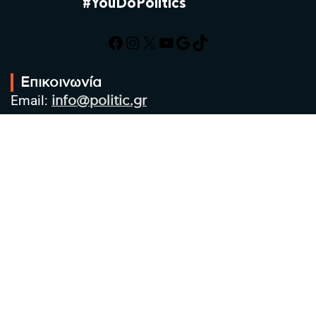
#YouDoPolitics
Facebook
Instagram
X
YouTube
Google
TikTok
Επικοινωνία
Email:
info@politic.gr
Τηλ:
+302310501850
Κιν:
+306986533609
Πολιτική Απορρήτου
Όροι χρήσης
Πολιτική Cookies
Πολιτική προστασίας προσωπικών
δεδομένων
Συντακτική Ομάδα