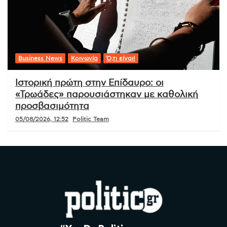
Business News
Κοινωνία
Ό,τι είναι!
Ιστορική πρώτη στην Επίδαυρο: οι
«Τρωάδες» παρουσιάστηκαν με καθολική
προσβασιμότητα
05/08/2026, 12:52
Politic Team