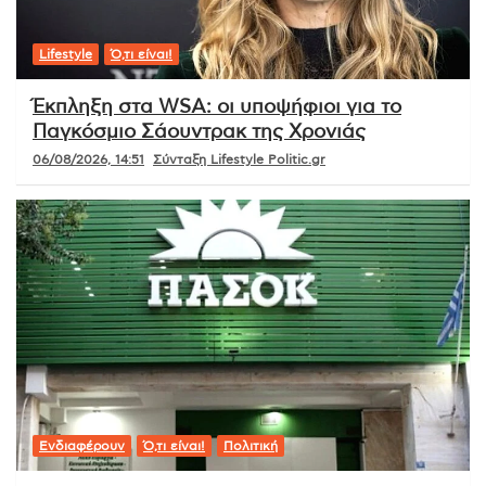
Lifestyle
Ό,τι είναι!
Έκπληξη στα WSA: οι υποψήφιοι για το
Παγκόσμιο Σάουντρακ της Χρονιάς
06/08/2026, 14:51
Σύνταξη Lifestyle Politic.gr
Ενδιαφέρουν
Ό,τι είναι!
Πολιτική