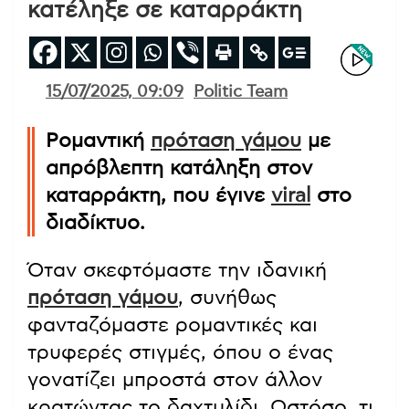
κατέληξε σε καταρράκτη
15/07/2025, 09:09
Politic Team
Ρομαντική
πρόταση γάμου
με
απρόβλεπτη κατάληξη στον
καταρράκτη, που έγινε
viral
στο
διαδίκτυο.
Όταν σκεφτόμαστε την ιδανική
πρόταση γάμου
, συνήθως
φανταζόμαστε ρομαντικές και
τρυφερές στιγμές, όπου ο ένας
γονατίζει μπροστά στον άλλον
κρατώντας το δαχτυλίδι. Ωστόσο, τι