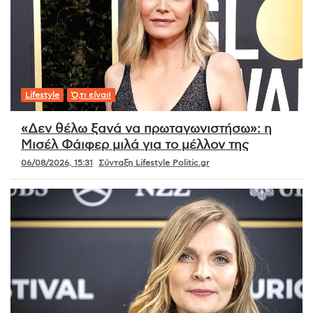
Lifestyle
Ό,τι είναι!
«Δεν θέλω ξανά να πρωταγωνιστήσω»: η
Μισέλ Φάιφερ μιλά για το μέλλον της
06/08/2026, 15:31
Σύνταξη Lifestyle Politic.gr