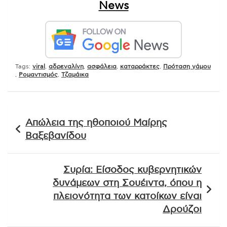
News
Tags:
viral
,
αδρεναλίνη
,
ασφάλεια
,
καταρράκτες
,
Πρόταση γάμου
,
Ρομαντισμός
,
Τζαμάικα
Πλοήγηση
Απώλεια της ηθοποιού Μαίρης
άρθρων
Βαξεβανίδου
Συρία: Είσοδος κυβερνητικών
δυνάμεων στη Σουέιντα, όπου η
πλειονότητα των κατοίκων είναι
Δρούζοι