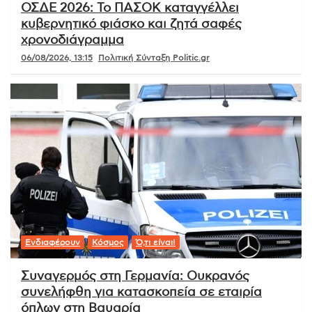
ΟΣΔΕ 2026: Το ΠΑΣΟΚ καταγγέλλει
κυβερνητικό φιάσκο και ζητά σαφές
χρονοδιάγραμμα
06/08/2026, 13:15
Πολιτική Σύνταξη Politic.gr
Ενδιαφέρουν
Κόσμος
Ό,τι είναι!
Συναγερμός στη Γερμανία: Ουκρανός
συνελήφθη για κατασκοπεία σε εταιρία
όπλων στη Βαυαρία