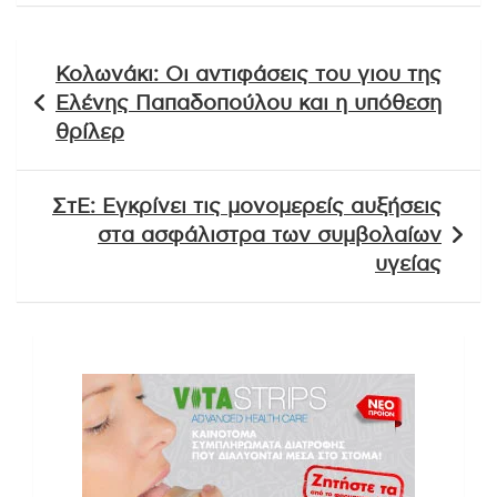
Πλοήγηση
Κολωνάκι: Οι αντιφάσεις του γιου της
άρθρων
Ελένης Παπαδοπούλου και η υπόθεση
θρίλερ
ΣτΕ: Εγκρίνει τις μονομερείς αυξήσεις
στα ασφάλιστρα των συμβολαίων
υγείας