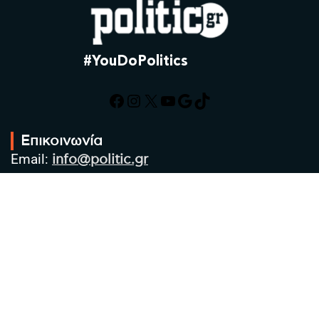
#YouDoPolitics
Facebook
Instagram
X
YouTube
Google
TikTok
Επικοινωνία
Email:
info@politic.gr
Τηλ:
+302310501850
Κιν:
+306986533609
Πολιτική Απορρήτου
Όροι χρήσης
Πολιτική Cookies
Πολιτική προστασίας προσωπικών