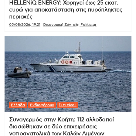
HELLENiQ ENERGY: Χορηγεί έως 25 εκατ.
ευρώ για αποκατάσταση στις πυρόπληκτες
περιοχές
05/08/2026, 19:21
Οικονομική Σύνταξη Politic.gr
Ελλάδα
Ενδιαφέρουν
Ό,τι είναι!
Συναγερμός στην Κρήτη: 112 αλλοδαποί
διασώθηκαν σε δύο επιχειρήσεις
νοτιοανατολικά των Καλών Λιμένων