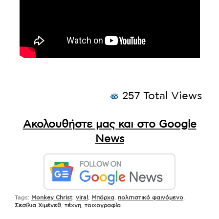
257 Total Views
Ακολουθήστε μας και στο Google
News
Tags:
Monkey Christ
,
viral
,
Μπόρχα
,
πολιτιστικό φαινόμενο
,
Σεσίλια Χιμένεθ
,
τέχνη
,
τοιχογραφία