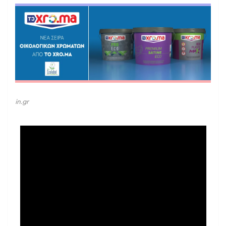
in.gr