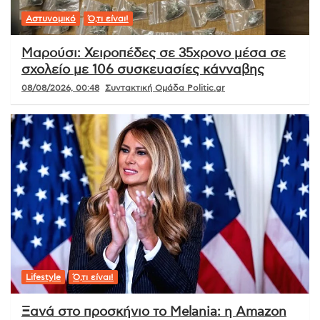
Αστυνομικό
Ό,τι είναι!
Μαρούσι: Χειροπέδες σε 35χρονο μέσα σε
σχολείο με 106 συσκευασίες κάνναβης
08/08/2026, 00:48
Συντακτική Ομάδα Politic.gr
Lifestyle
Ό,τι είναι!
Ξανά στο προσκήνιο το Melania: η Amazon