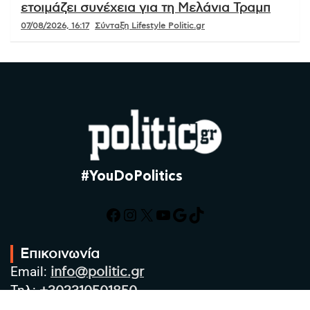
ετοιμάζει συνέχεια για τη Μελάνια Τραμπ
07/08/2026, 16:17
Σύνταξη Lifestyle Politic.gr
#YouDoPolitics
Facebook
Instagram
X
YouTube
Google
TikTok
Επικοινωνία
Email:
info@politic.gr
Τηλ:
+302310501850
Κιν:
+306986533609