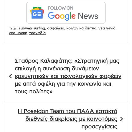
Tags:
subway surfing
,
ασφάλεια
,
κοινωνικά δίκτυα
,
νέα γενιά
,
νεα υορκη
,
τραγωδία
Πλοήγηση
Σταύρος Καλαφάτης: «Στρατηγική μας
άρθρων
επιλογή η συνένωση δυνάμεων
ερευνητικών και τεχνολογικών φορέων
με απτά οφέλη για την κοινωνία και
τους πολίτες»
Η Poseidon Team του ΠΑΔΑ κατακτά
διεθνείς διακρίσεις με καινοτόμες
προσεγγίσεις