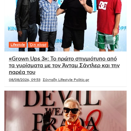
Lifestyle
Ό,τι είναι!
«Grown Ups 3»: Το πρώτο στιγμιότυπο από
τα γυρίσματα με τον Άνταμ Σάντλερ και την
παρέα του
08/08/2026, 09:53
Σύνταξη Lifestyle Politic.gr