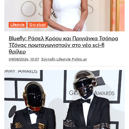
Lifestyle
Ό,τι είναι!
Bluefly: Ράσελ Κρόου και Πριγιάνκα Τσόπρα
Τζόνας πρωταγωνιστούν στο νέο sci-fi
θρίλερ
09/08/2026, 10:07
Σύνταξη Lifestyle Politic.gr