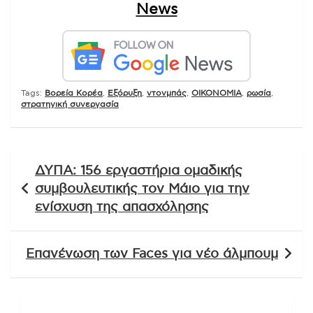
News
Tags:
Βορεία Κορέα
,
Εξόρυξη
,
ντονμπάς
,
ΟΙΚΟΝΟΜΙΑ
,
ρωσία
,
στρατηγική συνεργασία
Πλοήγηση
ΔΥΠΑ: 156 εργαστήρια ομαδικής
άρθρων
συμβουλευτικής τον Μάιο για την
ενίσχυση της απασχόλησης
Επανένωση των Faces για νέο άλμπουμ