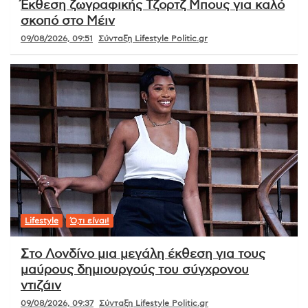
Έκθεση ζωγραφικής Τζορτζ Μπους για καλό
σκοπό στο Μέιν
09/08/2026, 09:51
Σύνταξη Lifestyle Politic.gr
Lifestyle
Ό,τι είναι!
Στο Λονδίνο μια μεγάλη έκθεση για τους
μαύρους δημιουργούς του σύγχρονου
ντιζάιν
09/08/2026, 09:37
Σύνταξη Lifestyle Politic.gr