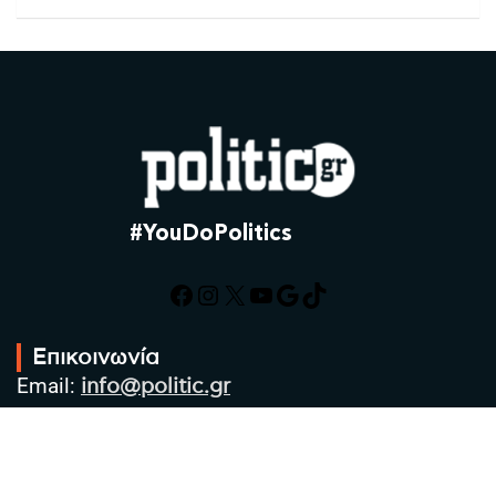
#YouDoPolitics
Facebook
Instagram
X
YouTube
Google
TikTok
Επικοινωνία
Email:
info@politic.gr
Τηλ:
+302310501850
Κιν:
+306986533609