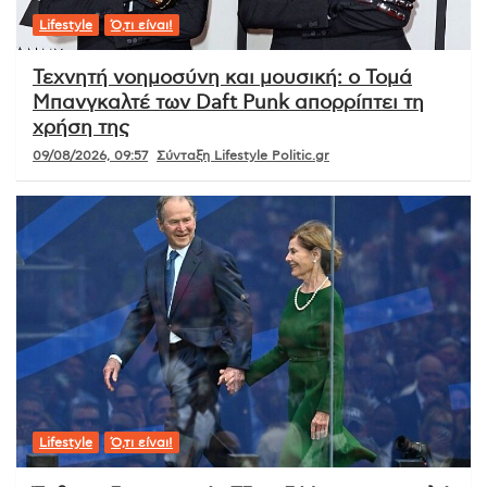
Lifestyle
Ό,τι είναι!
Τεχνητή νοημοσύνη και μουσική: ο Τομά
Μπανγκαλτέ των Daft Punk απορρίπτει τη
χρήση της
09/08/2026, 09:57
Σύνταξη Lifestyle Politic.gr
Lifestyle
Ό,τι είναι!