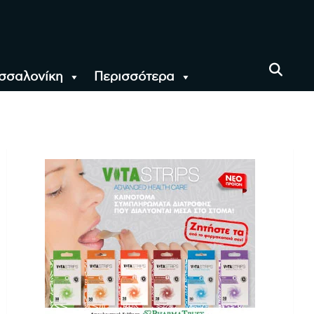
σσαλονίκη
Περισσότερα
αι όλο τον Κόσμο