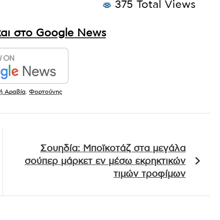
375 Total Views
αι στο Google News
ή Αραβία
,
Φορτούνης
Σουηδία: Μποϊκοτάζ στα μεγάλα
σούπερ μάρκετ εν μέσω εκρηκτικών
τιμών τροφίμων