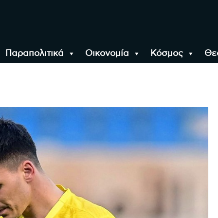
Παραπολιτικά
Οικονομία
Κόσμος
Θε
αλονίκη, την Ελλάδα κ