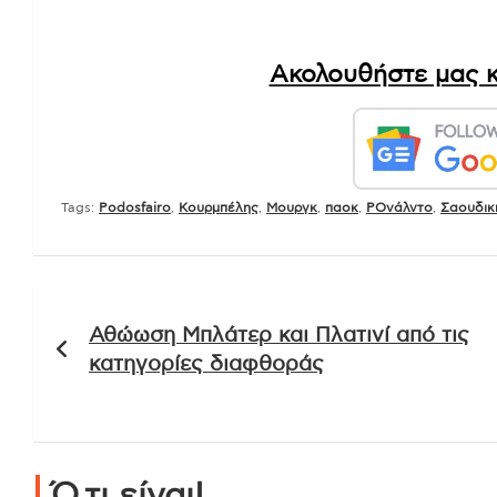
Ακολουθήστε μας κ
Tags:
Podosfairo
,
Κουρμπέλης
,
Μουργκ
,
παοκ
,
ΡΟνάλντο
,
Σαουδικ
Πλοήγηση
Αθώωση Μπλάτερ και Πλατινί από τις
άρθρων
κατηγορίες διαφθοράς
Ό,τι είναι!