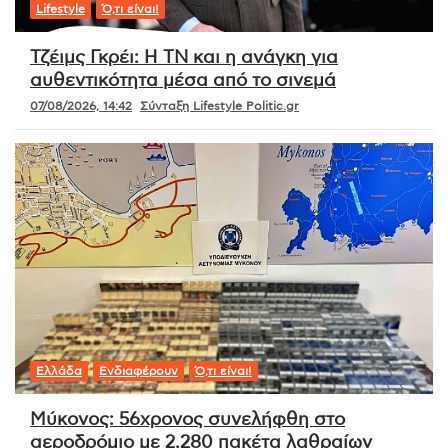
Lifestyle
Ό,τι είναι!
Τζέιμς Γκρέι: Η ΤΝ και η ανάγκη για
αυθεντικότητα μέσα από το σινεμά
07/08/2026, 14:42
Σύνταξη Lifestyle Politic.gr
Ελλάδα
Ενδιαφέρουν
Ό,τι είναι!
Μύκονος: 56χρονος συνελήφθη στο
αεροδρόμιο με 2.280 πακέτα λαθραίων