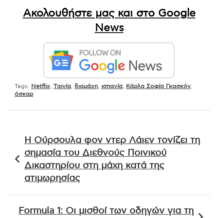
Ακολουθήστε μας και στο Google
News
Tags:
Netflix
,
Tαινία
,
διαμάχη
,
ισπανία
,
Κάρλα Σοφία Γκασκόν
,
όσκαρ
Πλοήγηση
Η Ούρσουλα φον ντερ Λάιεν τονίζει τη
άρθρων
σημασία του Διεθνούς Ποινικού
Δικαστηρίου στη μάχη κατά της
ατιμωρησίας
Formula 1: Οι μισθοί των οδηγών για τη