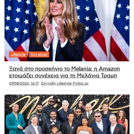
Lifestyle
Ό,τι είναι!
Ξανά στο προσκήνιο το Melania: η Amazon
ετοιμάζει συνέχεια για τη Μελάνια Τραμπ
07/08/2026, 16:17
Σύνταξη Lifestyle Politic.gr