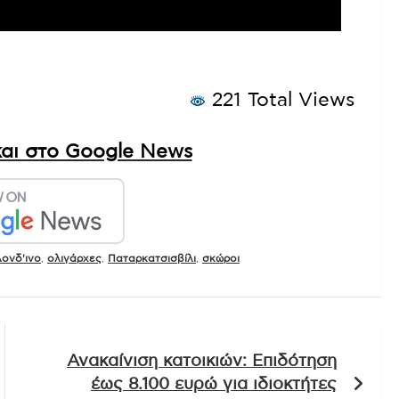
221 Total Views
αι στο Google News
ονδ'ινο
,
ολιγάρχες
,
Παταρκατσισβίλι
,
σκώροι
Ανακαίνιση κατοικιών: Επιδότηση
έως 8.100 ευρώ για ιδιοκτήτες