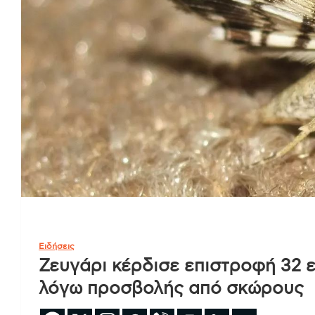
Ειδήσεις
Ζευγάρι κέρδισε επιστροφή 32 ε
λόγω προσβολής από σκώρους