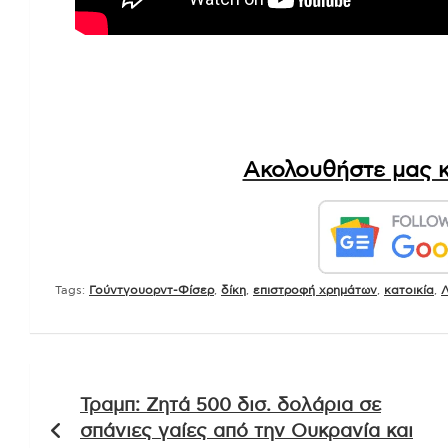
Ακολουθήστε μας κ
Tags:
Γούντγουορντ-Φίσερ
,
δίκη
,
επιστροφή χρημάτων
,
κατοικία
,
Λ
Πλοήγηση
Τραμπ: Ζητά 500 δισ. δολάρια σε
άρθρων
σπάνιες γαίες από την Ουκρανία και