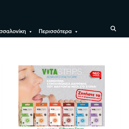
σσαλονίκη
Περισσότερα
αι όλο τον Κόσμο