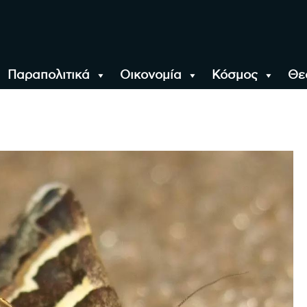
Παραπολιτικά
Οικονομία
Κόσμος
Θε
αλονίκη, την Ελλάδα κ