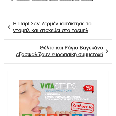
Πλοήγηση
Η Παρί Σεν Ζερμέν κατάκτησε το
άρθρων
νταμπλ και στοχεύει στο τρεμπλ
Θέλτα και Ράγιο Βαγεκάνο
εξασφαλίζουν ευρωπαϊκή συμμετοχή