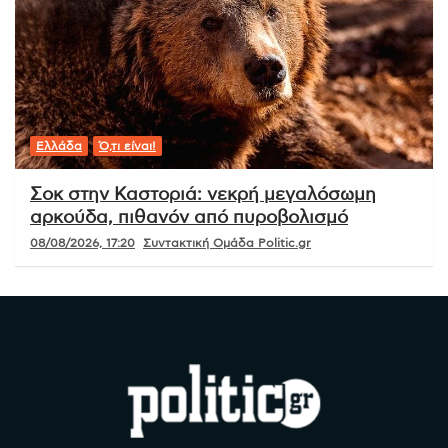
Ελλάδα
Ό,τι είναι!
Σοκ στην Καστοριά: νεκρή μεγαλόσωμη
αρκούδα, πιθανόν από πυροβολισμό
08/08/2026, 17:20
Συντακτική Ομάδα Politic.gr