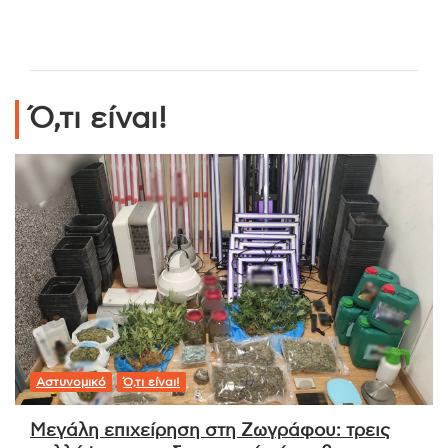
Ό,τι είναι!
Αστυνομικό
Ό,τι είναι!
Μεγάλη επιχείρηση στη Ζωγράφου: τρεις