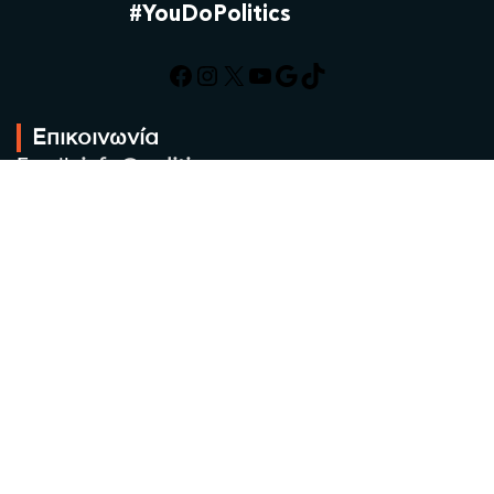
#YouDoPolitics
Facebook
Instagram
X
YouTube
Google
TikTok
Επικοινωνία
Email:
info@politic.gr
Τηλ:
+302310501850
Κιν:
+306986533609
Πολιτική Απορρήτου
Όροι χρήσης
Πολιτική Cookies
Πολιτική προστασίας προσωπικών
δεδομένων
Συντακτική Ομάδα