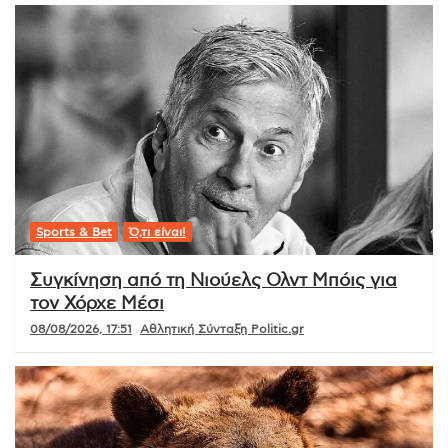
Sports & Bet
Ό,τι είναι!
Συγκίνηση από τη Νιούελς Ολντ Μπόις για
τον Χόρχε Μέσι
08/08/2026, 17:51
Αθλητική Σύνταξη Politic.gr