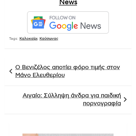
News
Tags:
Καλοκαίρι
,
Καύσωνας
Πλοήγηση
Ο Βενιζέλος αποτίει φόρο τιμής στον
άρθρων
Μάνο Ελευθερίου
Αιγαίο: Σύλληψη άνδρα για παιδική
πορνογραφία