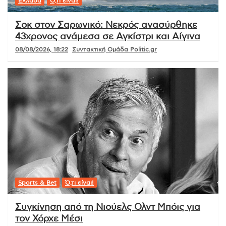
Ελλάδα
Ό,τι είναι!
Σοκ στον Σαρωνικό: Νεκρός ανασύρθηκε
43χρονος ανάμεσα σε Αγκίστρι και Αίγινα
08/08/2026, 18:22
Συντακτική Ομάδα Politic.gr
Sports & Bet
Ό,τι είναι!
Συγκίνηση από τη Νιούελς Ολντ Μπόις για
τον Χόρχε Μέσι