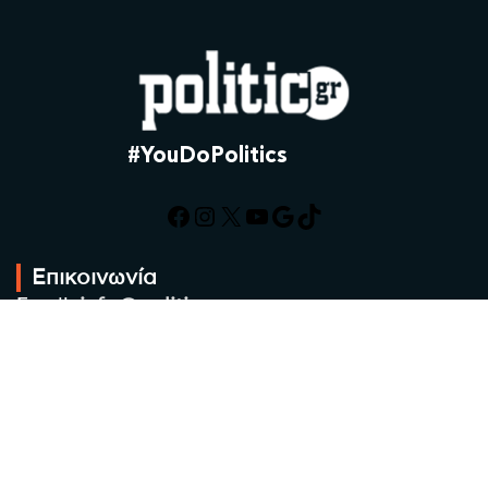
#YouDoPolitics
Facebook
Instagram
X
YouTube
Google
TikTok
Επικοινωνία
Email:
info@politic.gr
Τηλ:
+302310501850
Κιν:
+306986533609
Πολιτική Απορρήτου
Όροι χρήσης