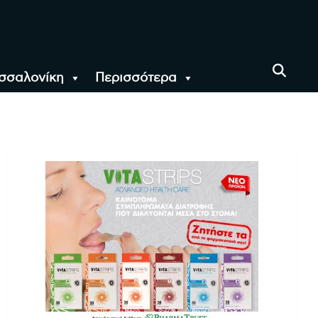
σσαλονίκη
Περισσότερα
αι όλο τον Κόσμο