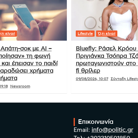
Επεισόδια στο συλλαλητήριο – Πεδίο
μάχης η Αριστοτέλους (vd)
,τι είναι!
Lifestyle
Ό,τι είναι!
 Απάτη-σοκ με AI –
Bluefly: Ράσελ Κρόου 