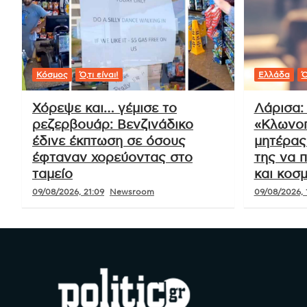
Πλοήγηση
Συλλαλητήριο για τη Μακεδονία στη
άρθρων
Θεσσαλονίκη (pics)
Ό,τι είναι!
Κόσμος
Ό,τι είναι!
Ελλάδα
Ό
Χόρεψε και… γέμισε το
Λάρισα: