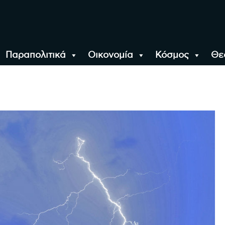
Παραπολιτικά
Οικονομία
Κόσμος
Θε
αλονίκη, την Ελλάδα κ