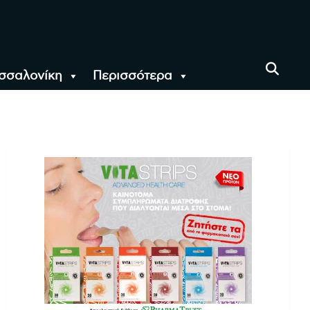
σσαλονίκη
Περισσότερα
αι όλο τον Κόσμο