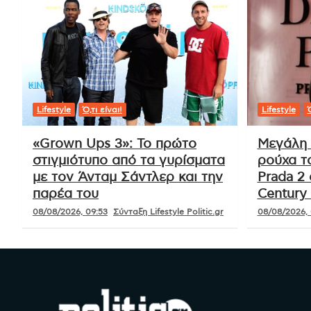
Lifestyle
Ό,τι είναι!
Lifestyle
Ό
«Grown Ups 3»: Το πρώτο
Μεγάλη 
στιγμιότυπο από τα γυρίσματα
ρούχα τ
με τον Άνταμ Σάντλερ και την
Prada 2 
παρέα του
Century 
08/08/2026, 09:53
Σύνταξη Lifestyle Politic.gr
08/08/2026, 