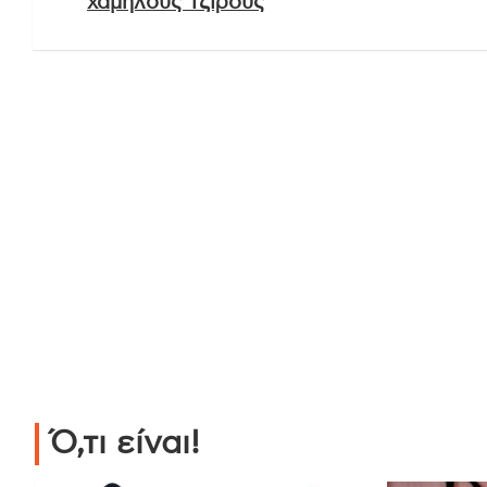
χαμηλούς τζίρους
Ό,τι είναι!