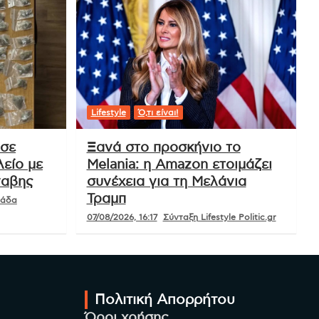
Lifestyle
Ό,τι είναι!
 σε
Ξανά στο προσκήνιο το
είο με
Melania: η Amazon ετοιμάζει
ναβης
συνέχεια για τη Μελάνια
Τραμπ
μάδα
07/08/2026, 16:17
Σύνταξη Lifestyle Politic.gr
Πολιτική Απορρήτου
Όροι χρήσης