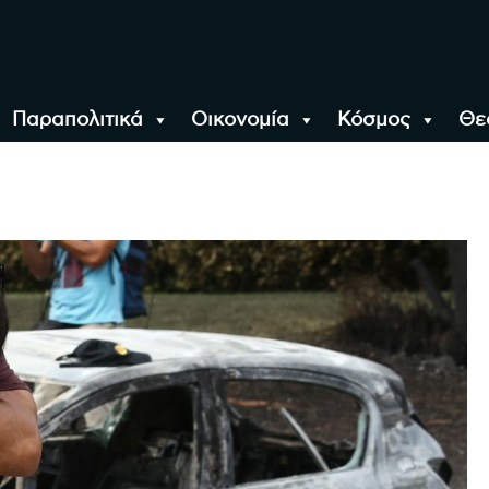
Παραπολιτικά
Οικονομία
Κόσμος
Θε
αλονίκη, την Ελλάδα κ