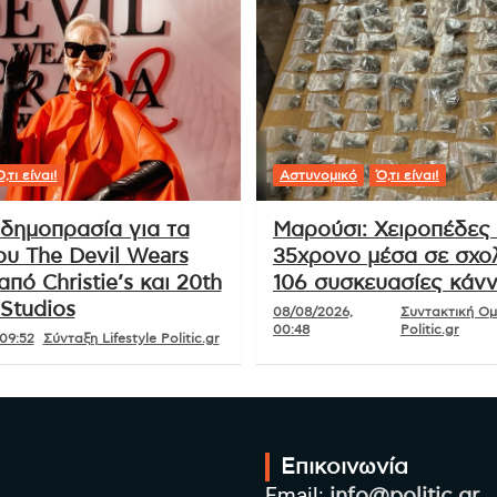
,τι είναι!
Αστυνομικό
Ό,τι είναι!
δημοπρασία για τα
Μαρούσι: Χειροπέδες
ου The Devil Wears
35χρονο μέσα σε σχολ
από Christie’s και 20th
106 συσκευασίες κάν
Studios
08/08/2026,
Συντακτική Ο
00:48
Politic.gr
09:52
Σύνταξη Lifestyle Politic.gr
Επικοινωνία
Email:
info@politic.gr