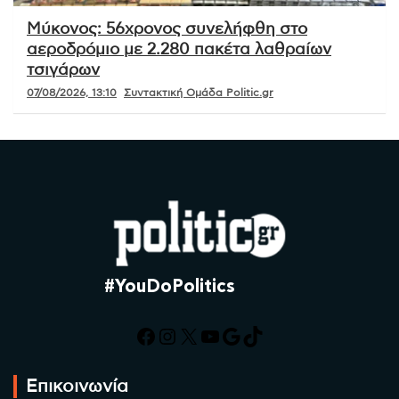
Μύκονος: 56χρονος συνελήφθη στο
αεροδρόμιο με 2.280 πακέτα λαθραίων
τσιγάρων
07/08/2026, 13:10
Συντακτική Ομάδα Politic.gr
#YouDoPolitics
Facebook
Instagram
X
YouTube
Google
TikTok
Επικοινωνία