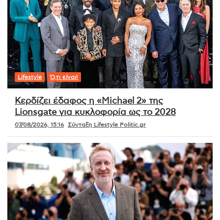
Lifestyle
Ό,τι είναι!
Κερδίζει έδαφος η «Michael 2» της
Lionsgate για κυκλοφορία ως το 2028
07/08/2026, 15:16
Σύνταξη Lifestyle Politic.gr