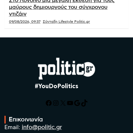
Στο Λονδίνο μια μεγάλη έκθεση για τους
μαύρους δημιουργούς του σύγχρονου
ντιζάιν
09/08/2026, 09:37
Σύνταξη Lifestyle Politic.gr
#YouDoPolitics
Facebook
Instagram
X
YouTube
Google
TikTok
Επικοινωνία
Email:
info@politic.gr