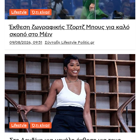
Lifestyle
Ό,τι είναι!
Έκθεση ζωγραφικής Τζορτζ Μπους για καλό
σκοπό στο Μέιν
09/08/2026, 09:51
Σύνταξη Lifestyle Politic.gr
Lifestyle
Ό,τι είναι!