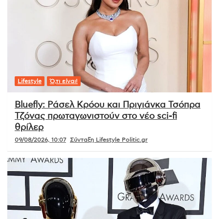
Lifestyle
Ό,τι είναι!
Bluefly: Ράσελ Κρόου και Πριγιάνκα Τσόπρα
Τζόνας πρωταγωνιστούν στο νέο sci-fi
θρίλερ
09/08/2026, 10:07
Σύνταξη Lifestyle Politic.gr