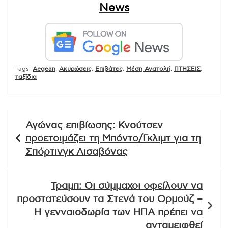
News
Tags:
Aegean
,
Ακυρώσεις
,
Επιβάτες
,
Μέση Ανατολή
,
ΠΤΗΣΕΙΣ
,
ταξίδια
Πλοήγηση
Αγώνας επιβίωσης: Κνούτσεν
άρθρων
προετοιμάζει τη Μπόντο/Γκλιμτ για τη
Σπόρτινγκ Λισαβόνας
Τραμπ: Οι σύμμαχοι οφείλουν να
προστατεύσουν τα Στενά του Ορμούζ –
Η γενναιοδωρία των ΗΠΑ πρέπει να
ανταμειφθεί