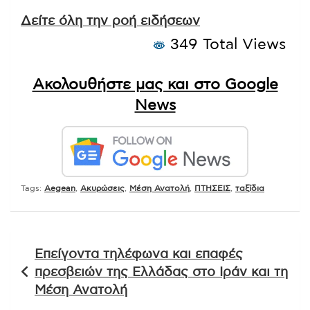
Δείτε όλη την ροή ειδήσεων
349 Total Views
Ακολουθήστε μας και στο Google
News
Tags:
Aegean
,
Ακυρώσεις
,
Μέση Ανατολή
,
ΠΤΗΣΕΙΣ
,
ταξίδια
Πλοήγηση
Επείγοντα τηλέφωνα και επαφές
άρθρων
πρεσβειών της Ελλάδας στο Ιράν και τη
Μέση Ανατολή