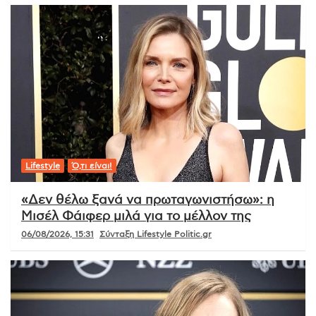
Lifestyle
Ό,τι είναι!
«Δεν θέλω ξανά να πρωταγωνιστήσω»: η
Μισέλ Φάιφερ μιλά για το μέλλον της
06/08/2026, 15:31
Σύνταξη Lifestyle Politic.gr