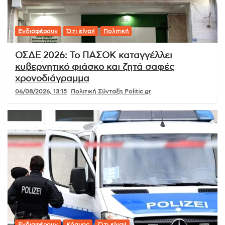
Ενδιαφέρουν
Ό,τι είναι!
Πολιτική
ΟΣΔΕ 2026: Το ΠΑΣΟΚ καταγγέλλει
κυβερνητικό φιάσκο και ζητά σαφές
χρονοδιάγραμμα
06/08/2026, 13:15
Πολιτική Σύνταξη Politic.gr
Ενδιαφέρουν
Κόσμος
Ό,τι είναι!