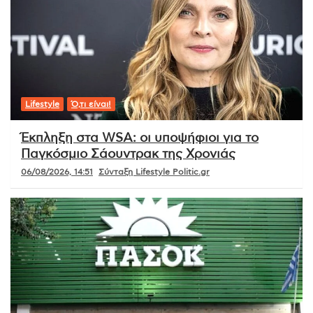
Lifestyle
Ό,τι είναι!
Έκπληξη στα WSA: οι υποψήφιοι για το
Παγκόσμιο Σάουντρακ της Χρονιάς
06/08/2026, 14:51
Σύνταξη Lifestyle Politic.gr