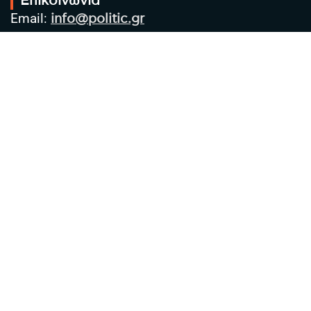
Επικοινωνία
Email:
info@politic.gr
Τηλ:
+302310501850
Κιν:
+306986533609
Πολιτική Απορρήτου
Όροι χρήσης
Πολιτική Cookies
Πολιτική προστασίας προσωπικών
δεδομένων
Συντακτική Ομάδα
Στοιχεία Επιχείρησης