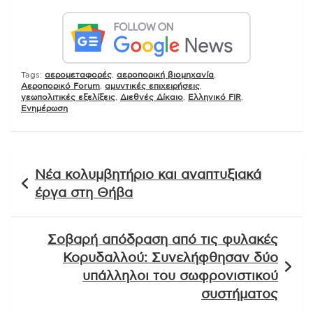
Tags:
αερομεταφορές
,
αεροπορική βιομηχανία
,
Αεροπορικό Forum
,
αμυντικές επιχειρήσεις
,
γεωπολιτικές εξελίξεις
,
Διεθνές Δίκαιο
,
Ελληνικό FIR
,
Ενημέρωση
Πλοήγηση
Νέα κολυμβητήριο και αναπτυξιακά
άρθρων
έργα στη Θήβα
Σοβαρή απόδραση από τις φυλακές
Κορυδαλλού: Συνελήφθησαν δύο
υπάλληλοι του σωφρονιστικού
συστήματος