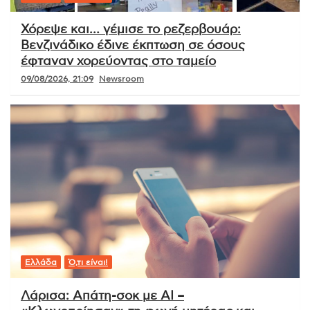
Χόρεψε και… γέμισε το ρεζερβουάρ:
Βενζινάδικο έδινε έκπτωση σε όσους
έφταναν χορεύοντας στο ταμείο
09/08/2026, 21:09
Newsroom
Ελλάδα
Ό,τι είναι!
Λάρισα: Απάτη-σοκ με AI –