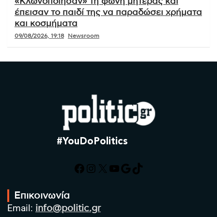
«Κλωνοποίησαν» τη φωνή μητέρας και
έπεισαν το παιδί της να παραδώσει χρήματα
και κοσμήματα
09/08/2026, 19:18
Newsroom
#YouDoPolitics
Facebook
Instagram
X
YouTube
Google
TikTok
Επικοινωνία
Email:
info@politic.gr