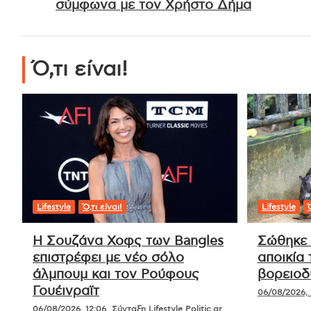
σύμφωνα με τον Χρήστο Δήμα
Ό,τι είναι!
Lifestyle
Ό,τι είναι!
Lifestyle
Ό
Η Σουζάνα Χοφς των Bangles
Σώθηκε 
επιστρέφει με νέο σόλο
αποικία
άλμπουμ και τον Ρούφους
βορειοδ
Γουέινραϊτ
06/08/2026, 
06/08/2026, 12:06
Σύνταξη Lifestyle Politic.gr