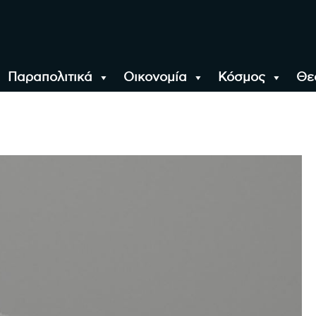
Παραπολιτικά
Οικονομία
Κόσμος
Θε
αλονίκη, την Ελλάδα κ