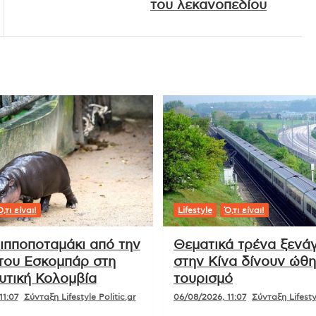
του λεκανοπεδίου
,τι είναι!
Lifestyle
Ό,τι είναι!
ιπποποταμάκι από την
Θεματικά τρένα ξενά
 του Εσκομπάρ στη
στην Κίνα δίνουν ώθ
υτική Κολομβία
τουρισμό
11:07
Σύνταξη Lifestyle Politic.gr
06/08/2026, 11:07
Σύνταξη Lifestyl