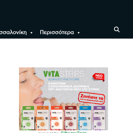
σσαλονίκη
Περισσότερα
αι όλο τον Κόσμο