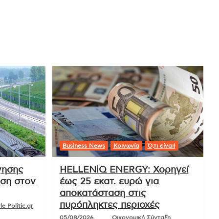
Business News
Κοινωνία
Ό,τι είναι!
γησης
HELLENiQ ENERGY: Χορηγεί
ηση στον
έως 25 εκατ. ευρώ για
αποκατάσταση στις
πυρόπληκτες περιοχές
e Politic.gr
05/08/2026,
Οικονομική Σύνταξη