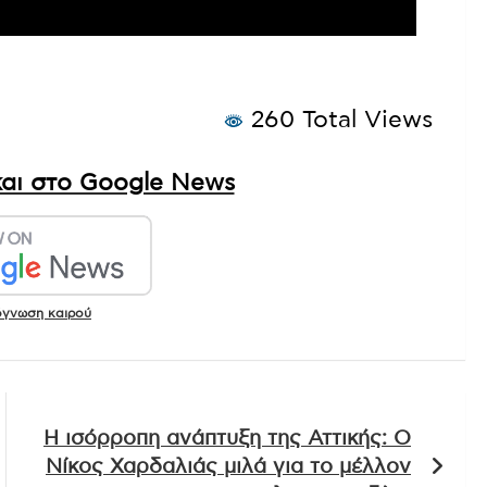
260 Total Views
αι στο Google News
όγνωση καιρού
Η ισόρροπη ανάπτυξη της Αττικής: Ο
Νίκος Χαρδαλιάς μιλά για το μέλλον