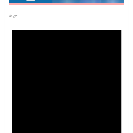
in.gr