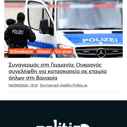
Ενδιαφέρουν
Κόσμος
Ό,τι είναι!
Συναγερμός στη Γερμανία: Ουκρανός
συνελήφθη για κατασκοπεία σε εταιρία
όπλων στη Βαυαρία
06/08/2026, 13:12
Συντακτική Ομάδα Politic.gr