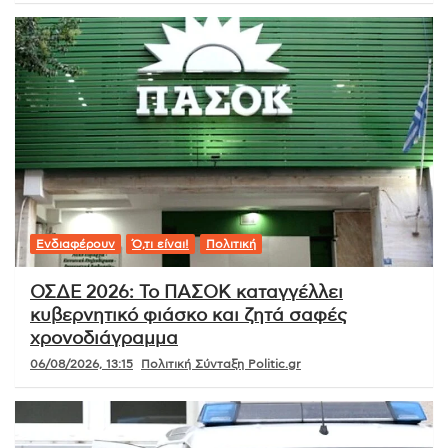
Ενδιαφέρουν
Ό,τι είναι!
Πολιτική
ΟΣΔΕ 2026: Το ΠΑΣΟΚ καταγγέλλει
κυβερνητικό φιάσκο και ζητά σαφές
χρονοδιάγραμμα
06/08/2026, 13:15
Πολιτική Σύνταξη Politic.gr