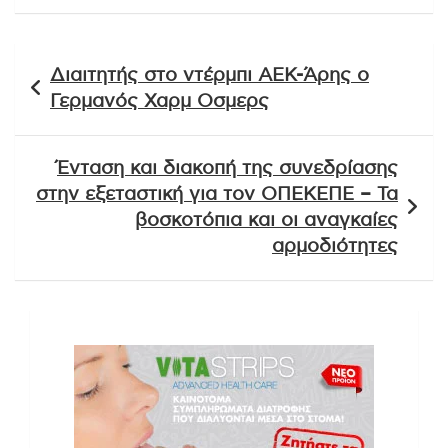
Πλοήγηση
Διαιτητής στο ντέρμπι ΑΕΚ-Άρης ο
άρθρων
Γερμανός Χαρμ Οσμερς
Ένταση και διακοπή της συνεδρίασης
στην εξεταστική για τον ΟΠΕΚΕΠΕ – Τα
βοσκοτόπια και οι αναγκαίες
αρμοδιότητες