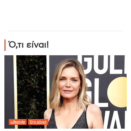
Ό,τι είναι!
Lifestyle
Ό,τι είναι!