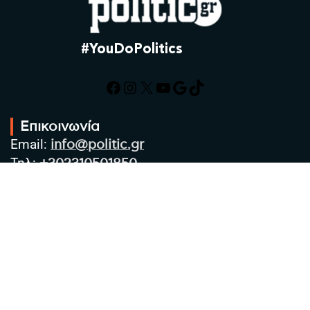
#YouDoPolitics
Facebook
Instagram
X
YouTube
Google
TikTok
Επικοινωνία
Email:
info@politic.gr
Τηλ:
+302310501850
Κιν:
+306986533609
Πολιτική Απορρήτου
Όροι χρήσης
Πολιτική Cookies
Πολιτική προστασίας προσωπικών