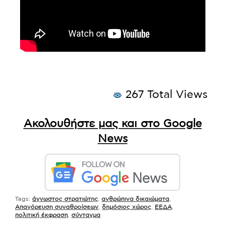
267 Total Views
Ακολουθήστε μας και στο Google
News
Tags:
άγνωστος στρατιώτης
,
ανθρώπινα δικαιώματα
,
Απαγόρευση συναθροίσεων
,
δημόσιος χώρος
,
ΕΕΔΑ
,
πολιτική έκφραση
,
σύνταγμα