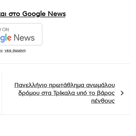
αι στο Google News
ου
,
νεα σμυρνη
Πανελλήνιο πρωτάθλημα ανωμάλου
δρόμου στα Τρίκαλα υπό το βάρος
πένθους