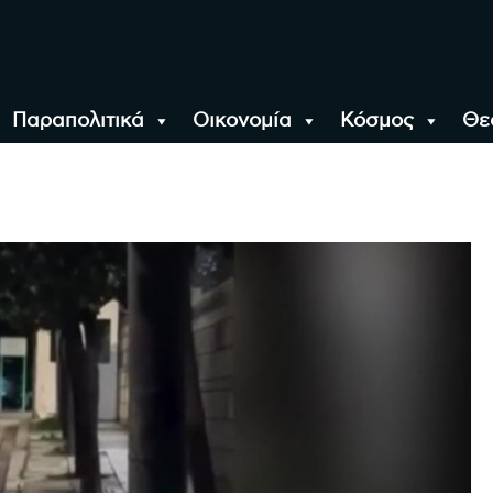
Παραπολιτικά
Οικονομία
Κόσμος
Θε
αλονίκη, την Ελλάδα κ