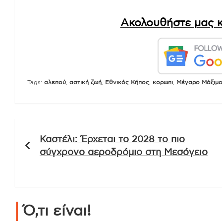
Ακολουθήστε μας κ
Tags:
αλεπού
,
αστική ζωή
,
Εθνικός Κήπος
,
κορωπι
,
Μέγαρο Μάξιμ
Πλοήγηση
Καστέλι: Έρχεται το 2028 το πιο
άρθρων
σύγχρονο αεροδρόμιο στη Μεσόγειο
Ό,τι είναι!