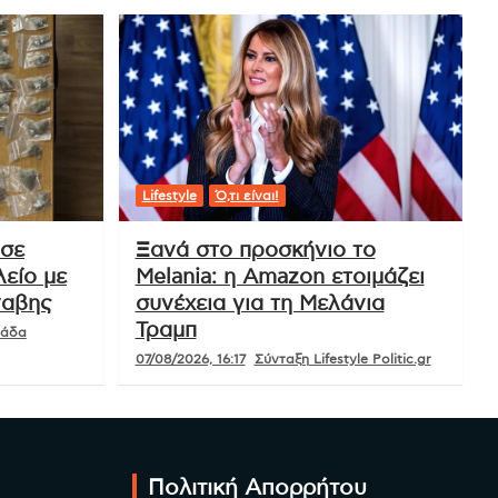
Lifestyle
Ό,τι είναι!
 σε
Ξανά στο προσκήνιο το
είο με
Melania: η Amazon ετοιμάζει
ναβης
συνέχεια για τη Μελάνια
Τραμπ
μάδα
07/08/2026, 16:17
Σύνταξη Lifestyle Politic.gr
Πολιτική Απορρήτου