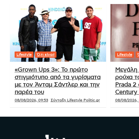
Lifestyle
Ό,τι είναι!
Lifestyle
Ό
«Grown Ups 3»: Το πρώτο
Μεγάλη 
στιγμιότυπο από τα γυρίσματα
ρούχα τ
με τον Άνταμ Σάντλερ και την
Prada 2 
παρέα του
Century 
08/08/2026, 09:53
Σύνταξη Lifestyle Politic.gr
08/08/2026, 