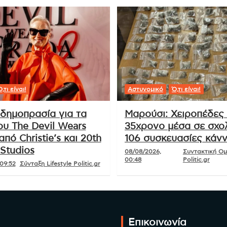
,τι είναι!
Αστυνομικό
Ό,τι είναι!
δημοπρασία για τα
Μαρούσι: Χειροπέδες
ου The Devil Wears
35χρονο μέσα σε σχολ
από Christie’s και 20th
106 συσκευασίες κάν
Studios
08/08/2026,
Συντακτική Ο
00:48
Politic.gr
09:52
Σύνταξη Lifestyle Politic.gr
Επικοινωνία