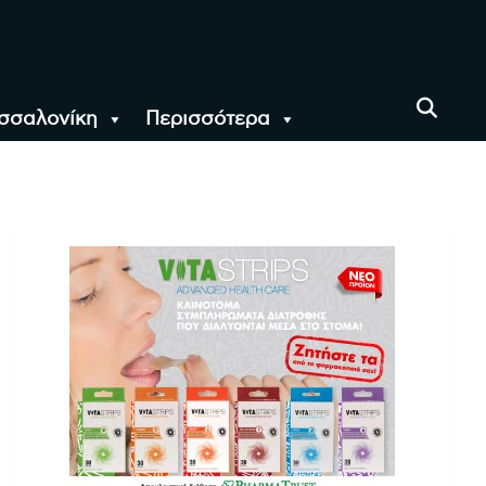
σσαλονίκη
Περισσότερα
αι όλο τον Κόσμο