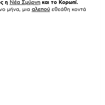
ως η
Νέα Σμύρνη
και το Κορωπί.
ένο μήνα, μια
αλεπού
εθεάθη κοντά