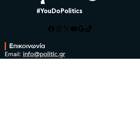
#YouDoPolitics
Facebook
Instagram
X
YouTube
Google
TikTok
Επικοινωνία
Email:
info@politic.gr
Τηλ:
+302310501850
Κιν:
+306986533609
Πολιτική Απορρήτου
Όροι χρήσης
Πολιτική Cookies
Πολιτική προστασίας προσωπικών
δεδομένων