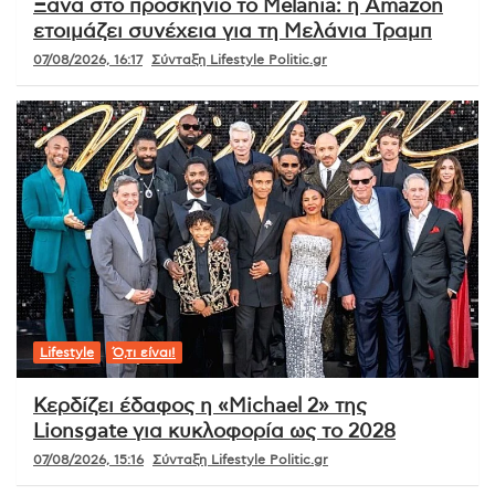
Ξανά στο προσκήνιο το Melania: η Amazon
ετοιμάζει συνέχεια για τη Μελάνια Τραμπ
07/08/2026, 16:17
Σύνταξη Lifestyle Politic.gr
Lifestyle
Ό,τι είναι!
Κερδίζει έδαφος η «Michael 2» της
Lionsgate για κυκλοφορία ως το 2028
07/08/2026, 15:16
Σύνταξη Lifestyle Politic.gr