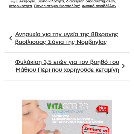
Tags:
Αειφορία
,
βιοποικιλότητα
,
διαχείριση οικοσυστημάτων
,
ιστορικότητα
,
Πανεπιστήμιο Θεσσαλίας'
,
φυσικό περιβάλλον
Πλοήγηση
Ανησυχία για την υγεία της 88χρονης
άρθρων
βασίλισσας Σόνια της Νορβηγίας
Φυλάκιση 3,5 ετών για τον βοηθό του
Μάθιου Πέρι που χορηγούσε κεταμίνη