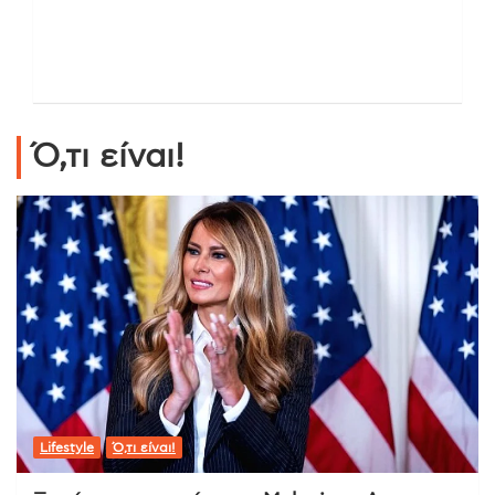
Ό,τι είναι!
Lifestyle
Ό,τι είναι!