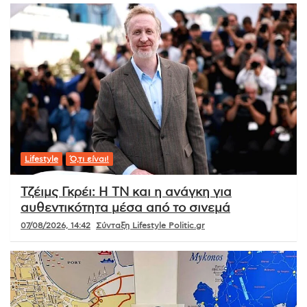
Lifestyle
Ό,τι είναι!
Τζέιμς Γκρέι: Η ΤΝ και η ανάγκη για
αυθεντικότητα μέσα από το σινεμά
07/08/2026, 14:42
Σύνταξη Lifestyle Politic.gr