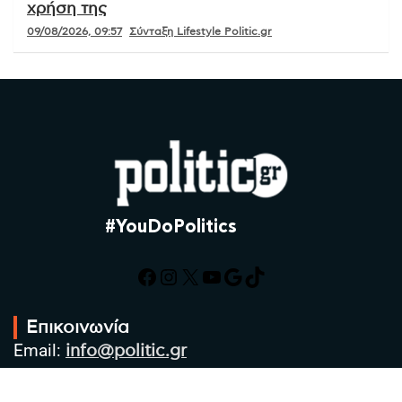
χρήση της
09/08/2026, 09:57
Σύνταξη Lifestyle Politic.gr
#YouDoPolitics
Facebook
Instagram
X
YouTube
Google
TikTok
Επικοινωνία
Email:
info@politic.gr
Τηλ:
+302310501850
Κιν:
+306986533609