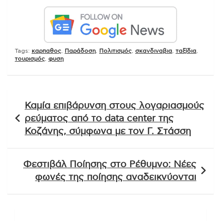
Tags:
καρπαθος
,
Παράδοση
,
Πολιτισμός
,
σκανδιναβια
,
ταξίδια
,
τουρισμός
,
φυση
Πλοήγηση
Καμία επιβάρυνση στους λογαριασμούς
άρθρων
ρεύματος από το data center της
Κοζάνης, σύμφωνα με τον Γ. Στάσση
Φεστιβάλ Ποίησης στο Ρέθυμνο: Νέες
φωνές της ποίησης αναδεικνύονται