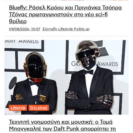
Bluefly: Ράσελ Κρόου και Πριγιάνκα Τσόπρα
Τζόνας πρωταγωνιστούν στο νέο sci-fi
θρίλερ
09/08/2026, 10:07
Σύνταξη Lifestyle Politic.gr
Lifestyle
Ό,τι είναι!
Τεχνητή νοημοσύνη και μουσική: ο Τομά
Μπανγκαλτέ των Daft Punk απορρίπτει τη