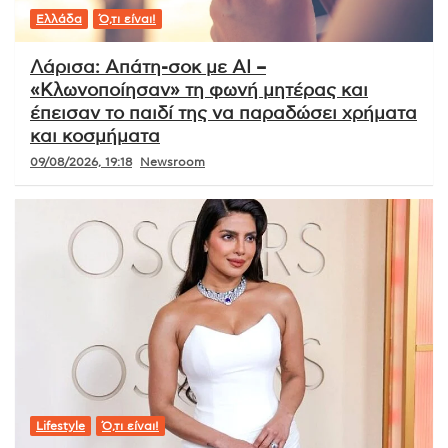
Ελλάδα
Ό,τι είναι!
Λάρισα: Απάτη-σοκ με AI –
«Κλωνοποίησαν» τη φωνή μητέρας και
έπεισαν το παιδί της να παραδώσει χρήματα
και κοσμήματα
09/08/2026, 19:18
Newsroom
Lifestyle
Ό,τι είναι!