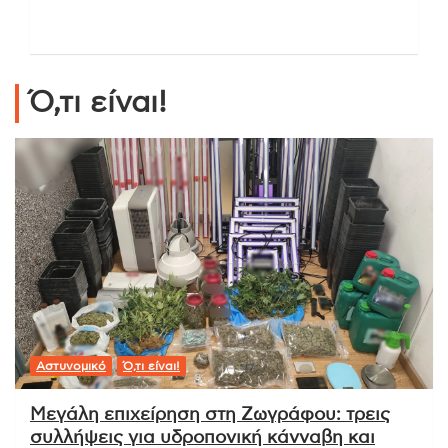
Ό,τι είναι!
Αστυνομικό
Ό,τι είναι!
Μεγάλη επιχείρηση στη Ζωγράφου: τρεις
συλλήψεις για υδροπονική κάνναβη και