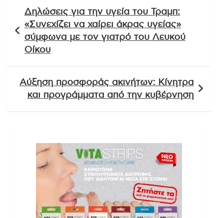
Πλοήγηση
Δηλώσεις για την υγεία του Τραμπ:
άρθρων
«Συνεχίζει να χαίρει άκρας υγείας»
σύμφωνα με τον γιατρό του Λευκού
Οίκου
Αύξηση προσφοράς ακινήτων: Κίνητρα
και προγράμματα από την κυβέρνηση