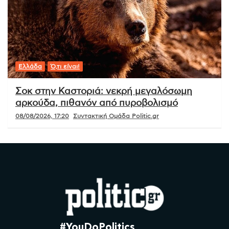
Ελλάδα
Ό,τι είναι!
Σοκ στην Καστοριά: νεκρή μεγαλόσωμη
αρκούδα, πιθανόν από πυροβολισμό
08/08/2026, 17:20
Συντακτική Ομάδα Politic.gr
#YouDoPolitics