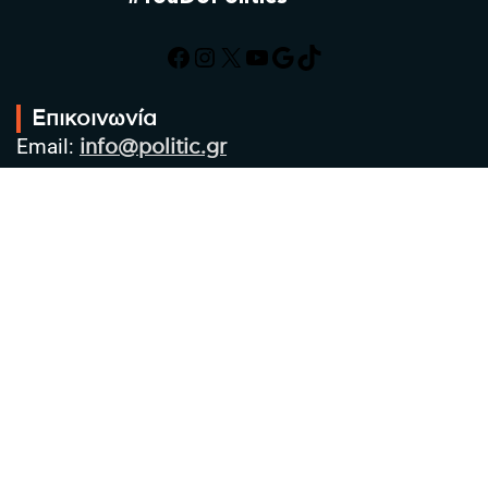
Facebook
Instagram
X
YouTube
Google
TikTok
Επικοινωνία
Email:
info@politic.gr
Τηλ:
+302310501850
Κιν:
+306986533609
Πολιτική Απορρήτου
Όροι χρήσης
Πολιτική Cookies
Πολιτική προστασίας προσωπικών
δεδομένων
Συντακτική Ομάδα