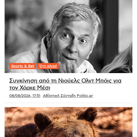
Sports & Bet
Ό,τι είναι!
Συγκίνηση από τη Νιούελς Ολντ Μπόις για
τον Χόρχε Μέσι
08/08/2026, 17:51
Αθλητική Σύνταξη Politic.gr