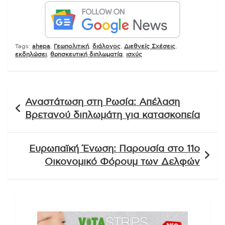
Tags:
ahepa
,
Γεωπολιτική
,
διάλογος
,
Διεθνείς Σχέσεις
,
εκδηλώσει
,
θρησκευτική διπλωματία
,
ισχύς
Πλοήγηση
Αναστάτωση στη Ρωσία: Απέλαση
άρθρων
Βρετανού διπλωμάτη για κατασκοπεία
Ευρωπαϊκή Ένωση: Παρουσία στο 11ο
Οικονομικό Φόρουμ των Δελφών