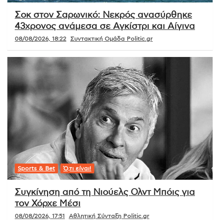
Σοκ στον Σαρωνικό: Νεκρός ανασύρθηκε
43χρονος ανάμεσα σε Αγκίστρι και Αίγινα
08/08/2026, 18:22
Συντακτική Ομάδα Politic.gr
Sports & Bet
Ό,τι είναι!
Συγκίνηση από τη Νιούελς Ολντ Μπόις για
τον Χόρχε Μέσι
08/08/2026, 17:51
Αθλητική Σύνταξη Politic.gr