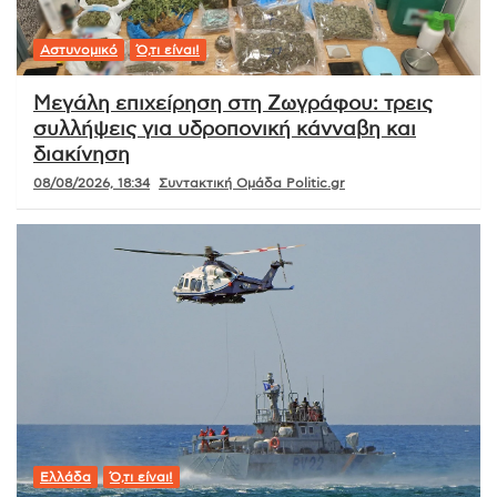
Αστυνομικό
Ό,τι είναι!
Μεγάλη επιχείρηση στη Ζωγράφου: τρεις
συλλήψεις για υδροπονική κάνναβη και
διακίνηση
08/08/2026, 18:34
Συντακτική Ομάδα Politic.gr
Ελλάδα
Ό,τι είναι!