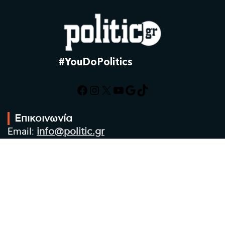
#YouDoPolitics
Facebook
Instagram
X
YouTube
Google
TikTok
Επικοινωνία
Email:
info@politic.gr
Τηλ:
+302310501850
Κιν:
+306986533609
Πολιτική Απορρήτου
Όροι χρήσης
Πολιτική Cookies