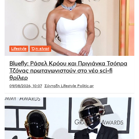
Lifestyle
Ό,τι είναι!
Bluefly: Ράσελ Κρόου και Πριγιάνκα Τσόπρα
Τζόνας πρωταγωνιστούν στο νέο sci-fi
θρίλερ
09/08/2026, 10:07
Σύνταξη Lifestyle Politic.gr