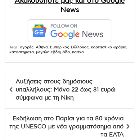
Ακολουθήστε μας και στο Google
News
Tags:
αγορές
,
Αθηνα
,
Εμπορικός Σύλλογος
,
εορταστικό ωράριο
,
καταστηματα
,
μεγάλη εβδομάδα
,
πασχα
Πλοήγηση
Αυξήσεις στους δημόσιους
άρθρων
υπαλλήλους: Μόνο 22 έως 31 ευρώ
σύμφωνα με τη Νίκη
Εκδήλωση στο Παρίσι για τα 80 χρόνια
της UNESCO με νέα γραμματόσημα από
τα ΕΛΤΑ