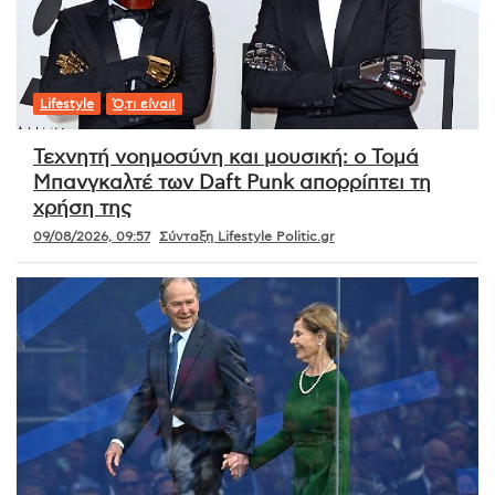
Lifestyle
Ό,τι είναι!
Τεχνητή νοημοσύνη και μουσική: ο Τομά
Μπανγκαλτέ των Daft Punk απορρίπτει τη
χρήση της
09/08/2026, 09:57
Σύνταξη Lifestyle Politic.gr