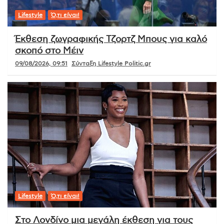
Lifestyle
Ό,τι είναι!
Έκθεση ζωγραφικής Τζορτζ Μπους για καλό
σκοπό στο Μέιν
09/08/2026, 09:51
Σύνταξη Lifestyle Politic.gr
Lifestyle
Ό,τι είναι!
Στο Λονδίνο μια μεγάλη έκθεση για τους