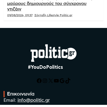
μαύρους δημιουργούς του σύγχρονου
ντιζάιν
09/08/2026, 09:37
Σύνταξη Lifestyle Politic.gr
#YouDoPolitics
Facebook
Instagram
X
YouTube
Google
TikTok
Επικοινωνία
Email:
info@politic.gr
Τηλ:
+302310501850