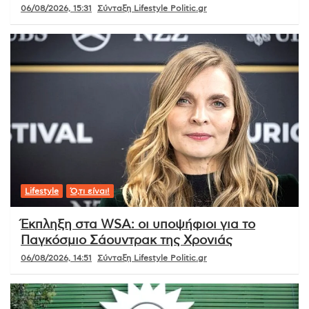
06/08/2026, 15:31
Σύνταξη Lifestyle Politic.gr
Lifestyle
Ό,τι είναι!
Έκπληξη στα WSA: οι υποψήφιοι για το
Παγκόσμιο Σάουντρακ της Χρονιάς
06/08/2026, 14:51
Σύνταξη Lifestyle Politic.gr