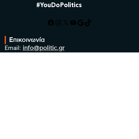
#YouDoPolitics
Facebook
Instagram
X
YouTube
Google
TikTok
Επικοινωνία
Email:
info@politic.gr
Τηλ:
+302310501850
Κιν:
+306986533609
Πολιτική Απορρήτου
Όροι χρήσης
Πολιτική Cookies
Πολιτική προστασίας προσωπικών
δεδομένων
Συντακτική Ομάδα