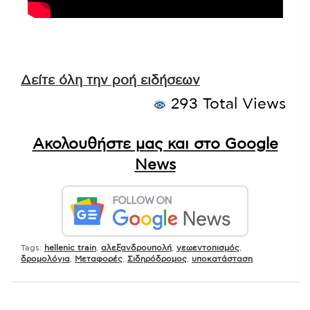
Δείτε όλη την ροή ειδήσεων
293 Total Views
Ακολουθήστε μας και στο Google
News
Tags:
hellenic train
,
αλεξανδρουπολή
,
γεωεντοπισμός
,
δρομολόγια
,
Μεταφορές
,
Σιδηρόδρομος
,
υποκατάσταση