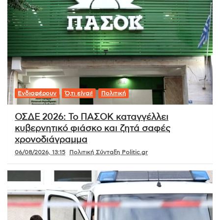
Ενδιαφέρουν
Ό,τι είναι!
Πολιτική
ΟΣΔΕ 2026: Το ΠΑΣΟΚ καταγγέλλει
κυβερνητικό φιάσκο και ζητά σαφές
χρονοδιάγραμμα
06/08/2026, 13:15
Πολιτική Σύνταξη Politic.gr