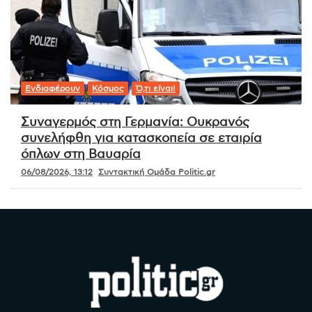
Ενδιαφέρουν
Κόσμος
Ό,τι είναι!
Συναγερμός στη Γερμανία: Ουκρανός
συνελήφθη για κατασκοπεία σε εταιρία
όπλων στη Βαυαρία
06/08/2026, 13:12
Συντακτική Ομάδα Politic.gr