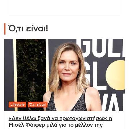
Ό,τι είναι!
Lifestyle
Ό,τι είναι!
«Δεν θέλω ξανά να πρωταγωνιστήσω»: η
Μισέλ Φάιφερ μιλά για το μέλλον της