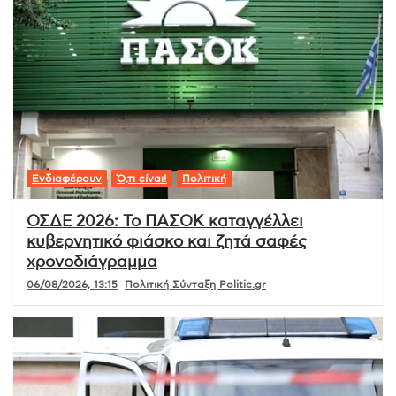
Ενδιαφέρουν
Ό,τι είναι!
Πολιτική
ΟΣΔΕ 2026: Το ΠΑΣΟΚ καταγγέλλει
κυβερνητικό φιάσκο και ζητά σαφές
χρονοδιάγραμμα
06/08/2026, 13:15
Πολιτική Σύνταξη Politic.gr