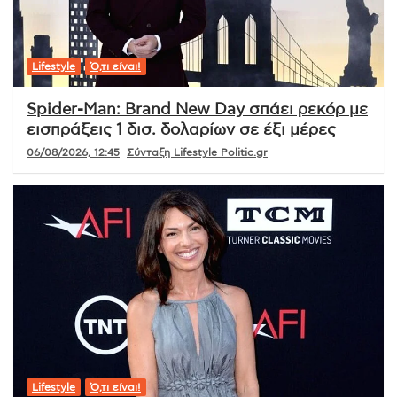
Lifestyle
Ό,τι είναι!
Spider-Man: Brand New Day σπάει ρεκόρ με
εισπράξεις 1 δισ. δολαρίων σε έξι μέρες
06/08/2026, 12:45
Σύνταξη Lifestyle Politic.gr
Lifestyle
Ό,τι είναι!