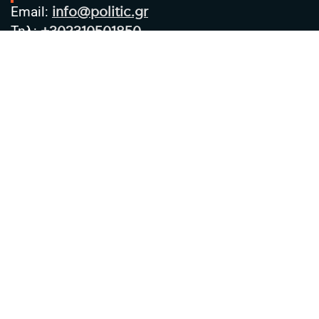
Email:
info@politic.gr
Τηλ:
+302310501850
Κιν:
+306986533609
Πολιτική Απορρήτου
Όροι χρήσης
Πολιτική Cookies
Πολιτική προστασίας προσωπικών
δεδομένων
Συντακτική Ομάδα
Στοιχεία Επιχείρησης