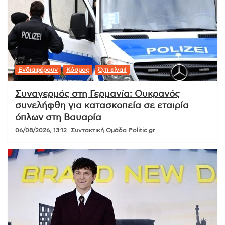
Ενδιαφέρουν
Κόσμος
Ό,τι είναι!
Συναγερμός στη Γερμανία: Ουκρανός
συνελήφθη για κατασκοπεία σε εταιρία
όπλων στη Βαυαρία
06/08/2026, 13:12
Συντακτική Ομάδα Politic.gr