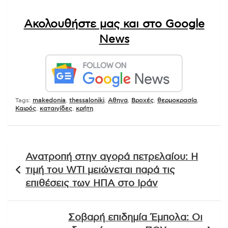
Ακολουθήστε μας και στο Google
News
Tags:
makedonia
,
thessaloniki
,
Αθηνα
,
Βροχές
,
θερμοκρασία
,
Καιρός
,
καταιγίδες
,
κρήτη
Πλοήγηση
Ανατροπή στην αγορά πετρελαίου: Η
άρθρων
τιμή του WTI μειώνεται παρά τις
επιθέσεις των ΗΠΑ στο Ιράν
Σοβαρή επιδημία Έμπολα: Οι