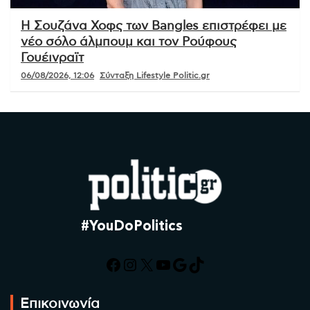
Η Σουζάνα Χοφς των Bangles επιστρέφει με
νέο σόλο άλμπουμ και τον Ρούφους
Γουέινραϊτ
06/08/2026, 12:06
Σύνταξη Lifestyle Politic.gr
#YouDoPolitics
Facebook
Instagram
X
YouTube
Google
TikTok
Επικοινωνία