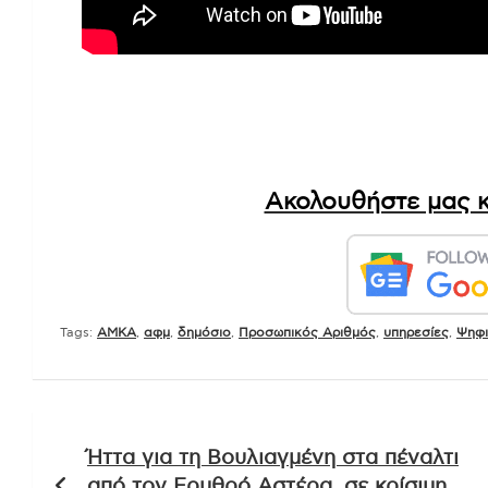
Ακολουθήστε μας κ
Tags:
AMKA
,
αφμ
,
δημόσιο
,
Προσωπικός Αριθμός
,
υπηρεσίες
,
Ψηφι
Πλοήγηση
Ήττα για τη Βουλιαγμένη στα πέναλτι
άρθρων
από τον Ερυθρό Αστέρα, σε κρίσιμη