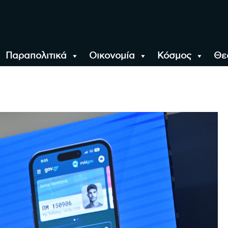
Παραπολιτικά
Οικονομία
Κόσμος
Θε
αλονίκη, την Ελλάδα κ