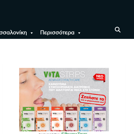
σσαλονίκη
Περισσότερα
αι όλο τον Κόσμο