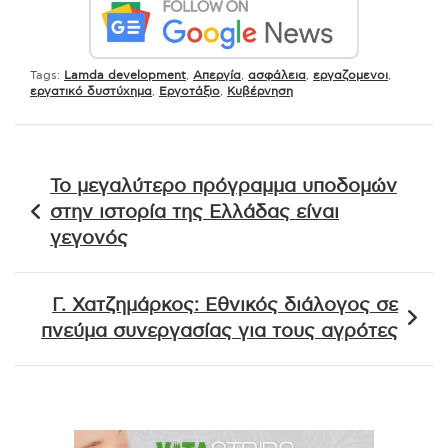
Tags:
Lamda development
,
Απεργία
,
ασφάλεια
,
εργαζομενοι
,
εργατικό δυστύχημα
,
Εργοτάξιο
,
Κυβέρνηση
Πλοήγηση
Το μεγαλύτερο πρόγραμμα υποδομών
άρθρων
στην ιστορία της Ελλάδας είναι
γεγονός
Γ. Χατζημάρκος: Εθνικός διάλογος σε
πνεύμα συνεργασίας για τους αγρότες