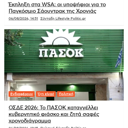
Έκπληξη στα WSA: οι υποψήφιοι για το
Παγκόσμιο Σάουντρακ της Χρονιάς
06/08/2026, 14:51
Σύνταξη Lifestyle Politic.gr
Ενδιαφέρουν
Ό,τι είναι!
Πολιτική
ΟΣΔΕ 2026: Το ΠΑΣΟΚ καταγγέλλει
κυβερνητικό φιάσκο και ζητά σαφές
χρονοδιάγραμμα