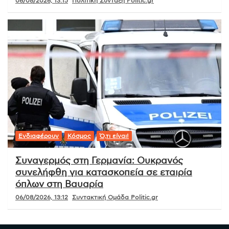
06/08/2026, 13:15
Πολιτική Σύνταξη Politic.gr
Ενδιαφέρουν
Κόσμος
Ό,τι είναι!
Συναγερμός στη Γερμανία: Ουκρανός
συνελήφθη για κατασκοπεία σε εταιρία
όπλων στη Βαυαρία
06/08/2026, 13:12
Συντακτική Ομάδα Politic.gr