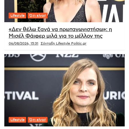
Lifestyle
Ό,τι είναι!
«Δεν θέλω ξανά να πρωταγωνιστήσω»: η
Μισέλ Φάιφερ μιλά για το μέλλον της
06/08/2026, 15:31
Σύνταξη Lifestyle Politic.gr
Lifestyle
Ό,τι είναι!